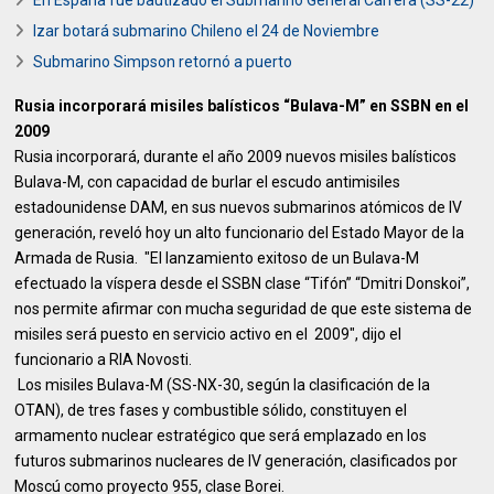
En España fue bautizado el Submarino General Carrera (SS-22)
Izar botará submarino Chileno el 24 de Noviembre
Submarino Simpson retornó a puerto
Rusia incorporará misiles balísticos “Bulava-M” en SSBN en el
2009
Rusia incorporará, durante el año 2009 nuevos misiles balísticos
Bulava-M, con capacidad de burlar el escudo antimisiles
estadounidense DAM, en sus nuevos submarinos atómicos de IV
generación, reveló hoy un alto funcionario del Estado Mayor de la
Armada de Rusia. "El lanzamiento exitoso de un Bulava-M
efectuado la víspera desde el SSBN clase “Tifón” “Dmitri Donskoi”,
nos permite afirmar con mucha seguridad de que este sistema de
misiles será puesto en servicio activo en el 2009", dijo el
funcionario a RIA Novosti.
Los misiles Bulava-M (SS-NX-30, según la clasificación de la
OTAN), de tres fases y combustible sólido, constituyen el
armamento nuclear estratégico que será emplazado en los
futuros submarinos nucleares de IV generación, clasificados por
Moscú como proyecto 955, clase Borei.