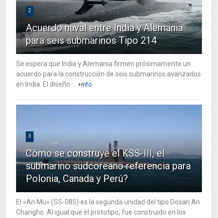
2
Acuerdo naval entre India y Alemania
para seis submarinos Tipo 214
Se espera que India y Alemania firmen próximamente un
acuerdo para la construcción de seis submarinos avanzados
en India. El diseño ...
+Info
3
Cómo se construye el KSS-III, el
submarino sudcoreano referencia para
Polonia, Canada y Perú?
El «An Mu» (SS-085) es la segunda unidad del tipo Dosan An
Changho. Al igual que el prototipo, fue construido en los