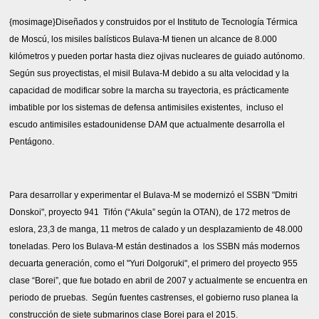
{mosimage}Diseñados y construidos por el Instituto de Tecnología Térmica
de Moscú, los misiles balísticos Bulava-M tienen un alcance de 8.000
kilómetros y pueden portar hasta diez ojivas nucleares de guiado autónomo.
Según sus proyectistas, el misil Bulava-M debido a su alta velocidad y la
capacidad de modificar sobre la marcha su trayectoria, es prácticamente
imbatible por los sistemas de defensa antimisiles existentes, incluso el
escudo antimisiles estadounidense DAM que actualmente desarrolla el
Pentágono.
Para desarrollar y experimentar el Bulava-M se modernizó el SSBN "Dmitri
Donskoi", proyecto 941
Tifón (“Akula” según la OTAN), de 172 metros de
eslora, 23,3 de manga, 11 metros de calado y un desplazamiento de 48.000
toneladas.
Pero los Bulava-M están destinados a los SSBN más modernos
decuarta generación, como el "Yuri Dolgoruki", el primero del proyecto 955
clase “Borei”, que fue botado en abril de 2007 y actualmente se encuentra en
periodo de pruebas.
Según fuentes castrenses, el gobierno ruso planea la
construcción de siete submarinos clase Borei para el 2015.