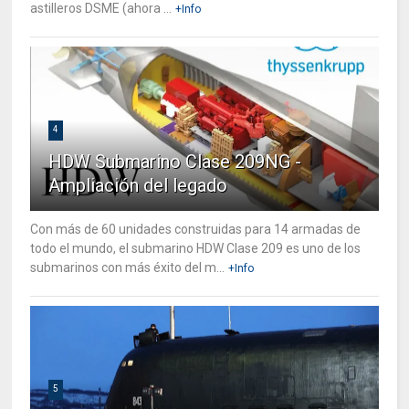
astilleros DSME (ahora ...
+Info
4
HDW Submarino Clase 209NG -
Ampliación del legado
Con más de 60 unidades construidas para 14 armadas de
todo el mundo, el submarino HDW Clase 209 es uno de los
submarinos con más éxito del m...
+Info
5