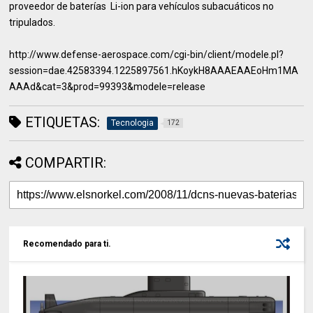
proveedor de baterías Li-ion para vehículos subacuáticos no
tripulados.
http://www.defense-aerospace.com/cgi-bin/client/modele.pl?
session=dae.42583394.1225897561.hKoykH8AAAEAAEoHm1MA
AAAd&cat=3&prod=99393&modele=release
ETIQUETAS:
Tecnologia
172
COMPARTIR:
Recomendado para ti.