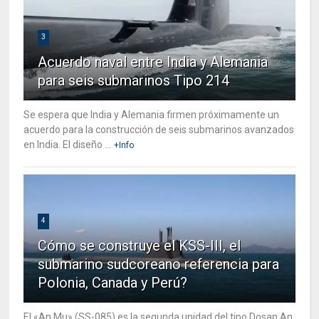
3
Acuerdo naval entre India y Alemania
para seis submarinos Tipo 214
Se espera que India y Alemania firmen próximamente un
acuerdo para la construcción de seis submarinos avanzados
en India. El diseño ...
+Info
4
Cómo se construye el KSS-III, el
submarino sudcoreano referencia para
Polonia, Canada y Perú?
El «An Mu» (SS-085) es la segunda unidad del tipo Dosan An