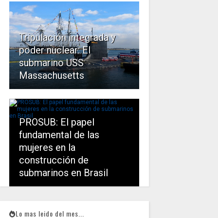
Tripulación integrada y
poder nuclear: El
submarino USS
Massachusetts
PROSUB: El papel
fundamental de las
mujeres en la
construcción de
submarinos en Brasil
Lo mas leido del mes...