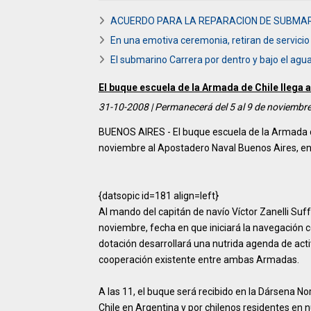
ACUERDO PARA LA REPARACION DE SUBMAR
En una emotiva ceremonia, retiran de servicio a
El submarino Carrera por dentro y bajo el agu
El buque escuela de la Armada de Chile llega 
31-10-2008 | Permanecerá del 5 al 9 de noviembre
BUENOS AIRES - El buque escuela de la Armada de
noviembre al Apostadero Naval Buenos Aires, en e
{datsopic id=181 align=left}
Al mando del capitán de navío Víctor Zanelli Suf
noviembre, fecha en que iniciará la navegación c
dotación desarrollará una nutrida agenda de act
cooperación existente entre ambas Armadas.
A las 11, el buque será recibido en la Dársena 
Chile en Argentina y por chilenos residentes en n