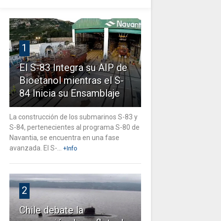
1
El S-83 Integra su AIP de
Bioetanol mientras el S-
84 Inicia su Ensamblaje
La construcción de los submarinos S-83 y
S-84, pertenecientes al programa S-80 de
Navantia, se encuentra en una fase
avanzada. El S-...
+Info
2
Chile debate la