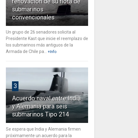
renovación de su flota de
submarinos
convencionales
Un grupo de 26 senadores solicita al
Presidente Kast que inicie el reemplazo de
los submarinos más antiguos de la
Armada de Chile pa...
+Info
3
Acuerdo naval entre India
y Alemania para seis
submarinos Tipo 214
Se espera que India y Alemania firmen
próximamente un acuerdo para la