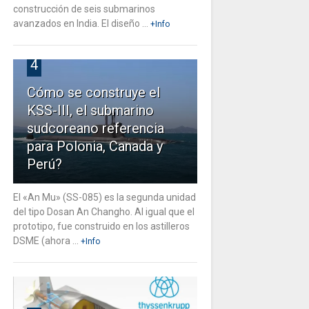
construcción de seis submarinos
avanzados en India. El diseño ...
+Info
4
Cómo se construye el
KSS-III, el submarino
sudcoreano referencia
para Polonia, Canada y
Perú?
El «An Mu» (SS-085) es la segunda unidad
del tipo Dosan An Changho. Al igual que el
prototipo, fue construido en los astilleros
DSME (ahora ...
+Info