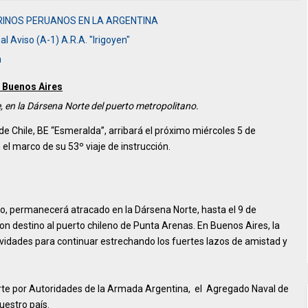
INOS PERUANOS EN LA ARGENTINA
l Aviso (A-1) A.R.A. "Irigoyen"
a
a Buenos Aires
, en la Dársena Norte del puerto metropolitano.
 Chile, BE “Esmeralda”, arribará el próximo miércoles 5 de
l marco de su 53º viaje de instrucción.
fo, permanecerá atracado en la Dársena Norte, hasta el 9 de
on destino al puerto chileno de Punta Arenas. En Buenos Aires, la
ividades para continuar estrechando los fuertes lazos de amistad y
Norte por Autoridades de la Armada Argentina, el Agregado Naval de
uestro país.