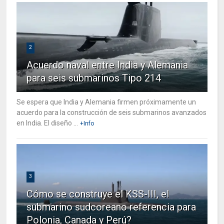
2
Acuerdo naval entre India y Alemania
para seis submarinos Tipo 214
Se espera que India y Alemania firmen próximamente un
acuerdo para la construcción de seis submarinos avanzados
en India. El diseño ...
+Info
3
Cómo se construye el KSS-III, el
submarino sudcoreano referencia para
Polonia, Canada y Perú?