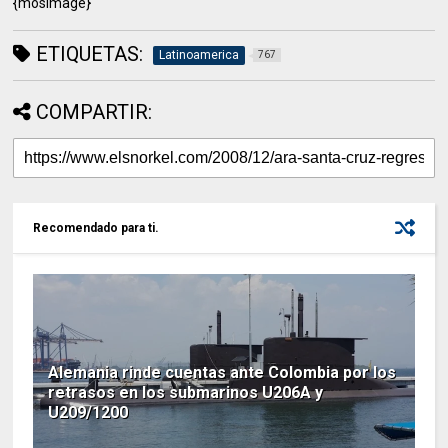
{mosimage}
ETIQUETAS:
Latinoamerica
767
COMPARTIR:
Recomendado para ti.
Alemania rinde cuentas ante Colombia por los
retrasos en los submarinos U206A y
U209/1200