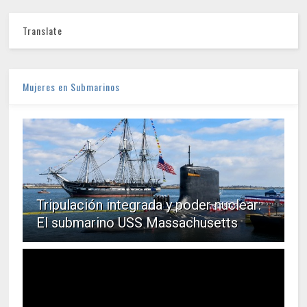
Translate
Mujeres en Submarinos
Tripulación integrada y poder nuclear:
El submarino USS Massachusetts