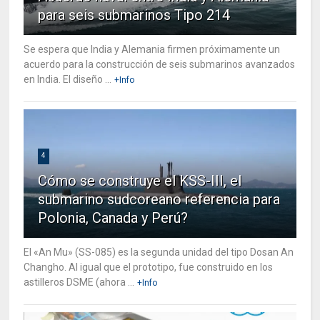
para seis submarinos Tipo 214
Se espera que India y Alemania firmen próximamente un
acuerdo para la construcción de seis submarinos avanzados
en India. El diseño ...
+Info
4
Cómo se construye el KSS-III, el
submarino sudcoreano referencia para
Polonia, Canada y Perú?
El «An Mu» (SS-085) es la segunda unidad del tipo Dosan An
Changho. Al igual que el prototipo, fue construido en los
astilleros DSME (ahora ...
+Info