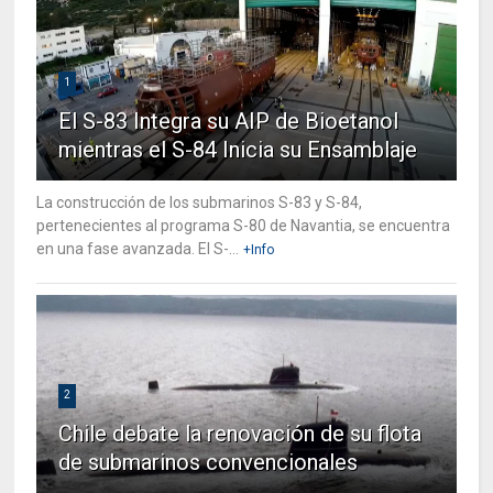
1
El S-83 Integra su AIP de Bioetanol
mientras el S-84 Inicia su Ensamblaje
La construcción de los submarinos S-83 y S-84,
pertenecientes al programa S-80 de Navantia, se encuentra
en una fase avanzada. El S-...
+Info
2
Chile debate la renovación de su flota
de submarinos convencionales