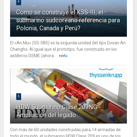
4
Cómo se construye el KSS-III, el
submarino sudcoreano referencia para
Polonia, Canada y Perú?
El «An Mu» (SS-085) es la segunda unidad del tipo Dosan An
Changho. Al igual que el prototipo, fue construido en los
astilleros DSME (ahora ...
+Info
5
HDW Submarino Clase 209NG -
Ampliación del legado
Con más de 60 unidades construidas para 14 armadas de
todo el mundo, el submarino HDW Clase 209 es uno de los