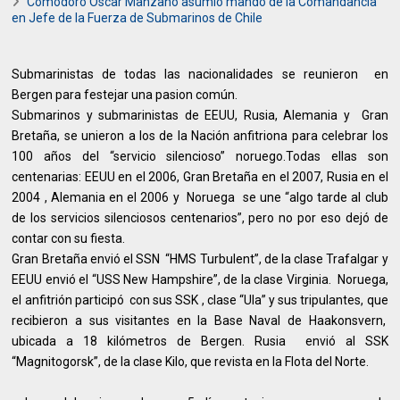
Comodoro Óscar Manzano asumió mando de la Comandancia
en Jefe de la Fuerza de Submarinos de Chile
Submarinistas de todas las nacionalidades se reunieron en
Bergen para festejar una pasion común.
Submarinos y submarinistas de EEUU, Rusia, Alemania y Gran
Bretaña, se unieron a los de la Nación anfitriona para celebrar los
100 años del “servicio silencioso” noruego.Todas ellas son
centenarias: EEUU en el 2006, Gran Bretaña en el 2007, Rusia en el
2004 , Alemania en el 2006 y Noruega se une “algo tarde al club
de los servicios silenciosos centenarios”, pero no por eso dejó de
contar con su fiesta.
Gran Bretaña envió el SSN “HMS Turbulent”, de la clase Trafalgar y
EEUU envió el “USS New Hampshire”, de la clase Virginia. Noruega,
el anfitrión participó con sus SSK , clase “Ula” y sus tripulantes, que
recibieron a sus visitantes en la Base Naval de Haakonsvern,
ubicada a 18 kilómetros de Bergen. Rusia envió al SSK
“Magnitogorsk”, de la clase Kilo, que revista en la Flota del Norte.