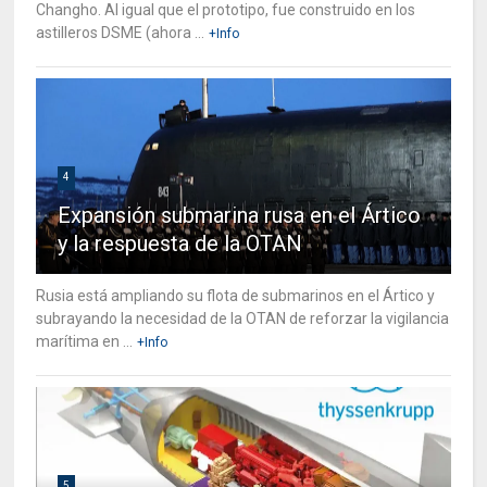
Changho. Al igual que el prototipo, fue construido en los
astilleros DSME (ahora ...
+Info
4
Expansión submarina rusa en el Ártico
y la respuesta de la OTAN
Rusia está ampliando su flota de submarinos en el Ártico y
subrayando la necesidad de la OTAN de reforzar la vigilancia
marítima en ...
+Info
5