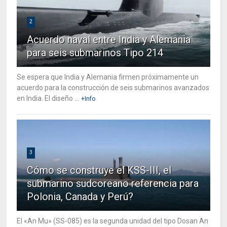
2
Acuerdo naval entre India y Alemania
para seis submarinos Tipo 214
Se espera que India y Alemania firmen próximamente un
acuerdo para la construcción de seis submarinos avanzados
en India. El diseño ...
+Info
3
Cómo se construye el KSS-III, el
submarino sudcoreano referencia para
Polonia, Canada y Perú?
El «An Mu» (SS-085) es la segunda unidad del tipo Dosan An