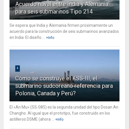
Acuerdo naval entre India y Alemania
para seis submarinos Tipo 214
Se espera que India y Alemania firmen próximamente un
acuerdo para la construcción de seis submarinos avanzados
en India. El diseño ...
+Info
4
Cómo se construye el KSS-III, el
submarino sudcoreano referencia para
Polonia, Canada y Perú?
El «An Mu» (SS-085) es la segunda unidad del tipo Dosan An
Changho. Al igual que el prototipo, fue construido en los
astilleros DSME (ahora ...
+Info