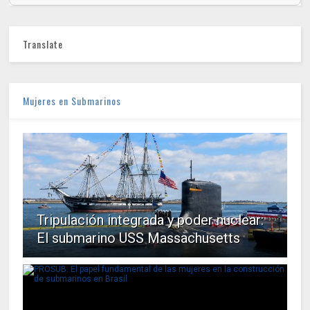
Translate
Mujeres en Submarinos
Tripulación integrada y poder nuclear:
El submarino USS Massachusetts