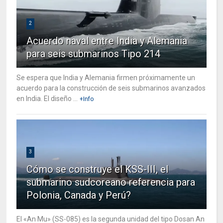
2
Acuerdo naval entre India y Alemania
para seis submarinos Tipo 214
Se espera que India y Alemania firmen próximamente un
acuerdo para la construcción de seis submarinos avanzados
en India. El diseño ...
+Info
3
Cómo se construye el KSS-III, el
submarino sudcoreano referencia para
Polonia, Canada y Perú?
El «An Mu» (SS-085) es la segunda unidad del tipo Dosan An