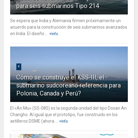
para seis submarinos Tipo 214
Se espera que India y Alemania firmen próximamente un
acuerdo para la construcción de seis submarinos avanzados
en India. El diseño ...
+Info
4
Cómo se construye el KSS-III, el
submarino sudcoreano referencia para
Polonia, Canada y Perú?
El «An Mu» (SS-085) es la segunda unidad del tipo Dosan An
Changho. Al igual que el prototipo, fue construido en los
astilleros DSME (ahora ...
+Info