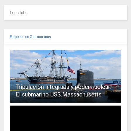
Translate
Mujeres en Submarinos
Tripulación integrada y poder nuclear:
El submarino USS Massachusetts