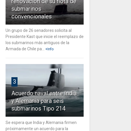
renovación de su flota de
submarinos
convencionales
Un grupo de 26 senadores solicita al
Presidente Kast que inicie el reemplazo de
los submarinos más antiguos de la
Armada de Chile pa...
+Info
3
Acuerdo naval entre India
y Alemania para seis
submarinos Tipo 214
Se espera que India y Alemania firmen
próximamente un acuerdo para la