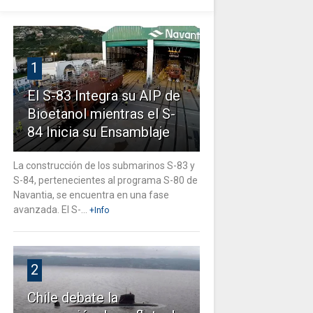
1
El S-83 Integra su AIP de
Bioetanol mientras el S-
84 Inicia su Ensamblaje
La construcción de los submarinos S-83 y
S-84, pertenecientes al programa S-80 de
Navantia, se encuentra en una fase
avanzada. El S-...
+Info
2
Chile debate la