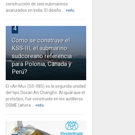
construcción de seis submarinos
avanzados en India. El diseño ...
+Info
4
Cómo se construye el
KSS-III, el submarino
sudcoreano referencia
para Polonia, Canada y
Perú?
El «An Mu» (SS-085) es la segunda unidad
del tipo Dosan An Changho. Al igual que el
prototipo, fue construido en los astilleros
DSME (ahora ...
+Info