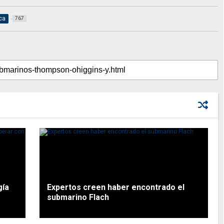
ca
767
gía
Expertos creen haber encontrado el
submarino Flach