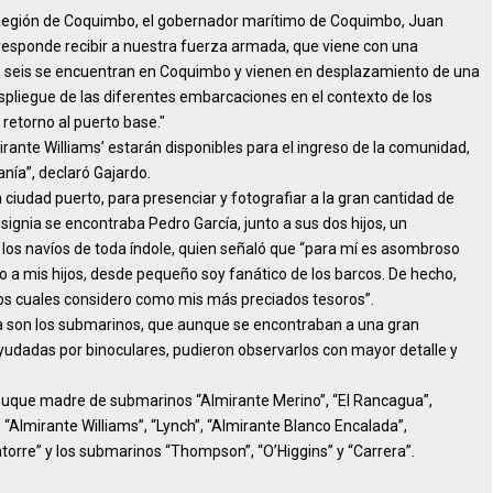
a Región de Coquimbo, el gobernador marítimo de Coquimbo, Juan
responde recibir a nuestra fuerza armada, que viene con una
s seis se encuentran en Coquimbo y vienen en desplazamiento de una
espliegue de las diferentes embarcaciones en el contexto de los
retorno al puerto base."
mirante Williams’ estarán disponibles para el ingreso de la comunidad,
anía”, declaró Gajardo.
a ciudad puerto, para presenciar y fotografiar a la gran cantidad de
signia se encontraba Pedro García, junto a sus dos hijos, un
s navíos de toda índole, quien señaló que “para mí es asombroso
to a mis hijos, desde pequeño soy fanático de los barcos. De hecho,
 los cuales considero como mis más preciados tesoros”.
a son los submarinos, que aunque se encontraban a una gran
yudadas por binoculares, pudieron observarlos con mayor detalle y
 buque madre de submarinos “Almirante Merino”, “El Rancagua”,
“Almirante Williams”, “Lynch”, “Almirante Blanco Encalada”,
atorre” y los submarinos “Thompson”, “O’Higgins” y “Carrera”.