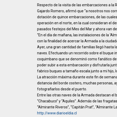
Respecto de la visita de las embarcaciones a l
Gajardo Romero, afirmó que “a nosotros nos cor
dotación de quince embarcaciones, de las cuale
operación en el norte, en la cual consideran el d
pasados festejos del Mes del Mar y ahora van de 
“En el día de mañana, las instalaciones de la ‘Al
con la finalidad de acercar la Armada a la ciudad
Ayer, una gran cantidad de familias llegó hasta l
naves. Efectuando un recorrido sobre el buque in
coquimbano que se denominó como fanático de lo
poder subir a esta embarcación y disfrutarla jun
fabrico buques a tamaño escala junto a mi hijo,
La atracción máxima durante este fin de seman
distancia del borde costero, muchas personas, a
fotografiarlos desde el puerto.
Entre las otras naves de la Armada destacan el
“Chacabuco” y “Aquiles”. Además de las fragatas 
“Almirante Riveros”, “Capitán Prat”, “Almirante L
http://www.diarioeldia.cl