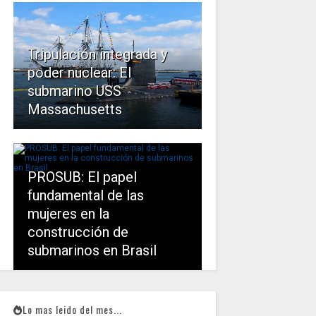
Tripulación integrada y
poder nuclear: El
submarino USS
Massachusetts
PROSUB: El papel
fundamental de las
mujeres en la
construcción de
submarinos en Brasil
Lo mas leido del mes...