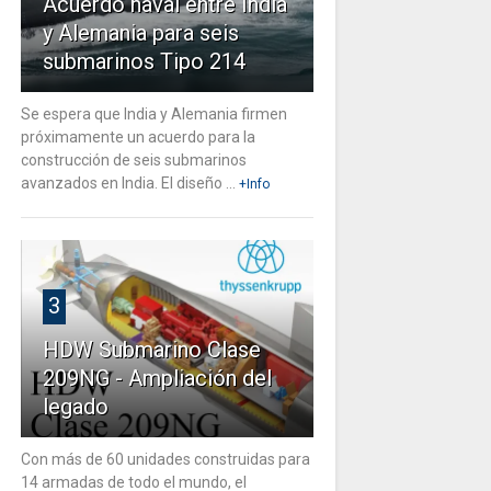
Acuerdo naval entre India
y Alemania para seis
submarinos Tipo 214
Se espera que India y Alemania firmen
próximamente un acuerdo para la
construcción de seis submarinos
avanzados en India. El diseño ...
+Info
3
HDW Submarino Clase
209NG - Ampliación del
legado
Con más de 60 unidades construidas para
14 armadas de todo el mundo, el