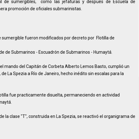
l de sumergibles, como las jefaturas y después de Escuela de
mera promoción de oficiales submarinistas.
de sumergible fueron modificados por decreto por Flotilla de
lla de de Submarinos - Escuadrón de Submarinos - Humaytá.
o el mando del Capitán de Corbeta Alberto Lemos Basto, cumplió un
, de La Spezia a Río de Janeiro, hecho inédito sin escalas para la
 flotilla fue practicamente disuelta, permaneciendo en actividad
maytá.
e la clase "T", construida en La Spezia, se reactivó el organigrama de