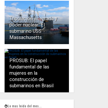
Tripulación integrada y
poder nuclear: El
submarino USS
Massachusetts
PROSUB: El papel
fundamental de las
mujeres en la
construcción de
submarinos en Brasil
Lo mas leido del mes...