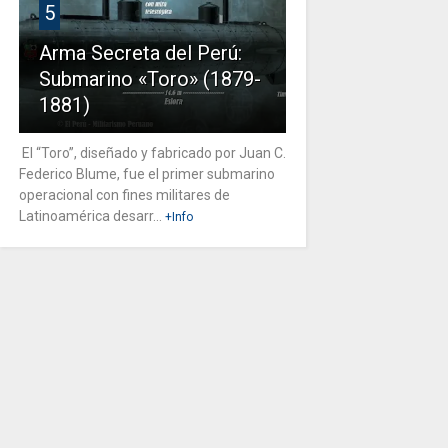
5
Arma Secreta del Perú:
Submarino «Toro» (1879-
1881)
El “Toro”, diseñado y fabricado por Juan C.
Federico Blume, fue el primer submarino
operacional con fines militares de
Latinoamérica desarr...
+Info