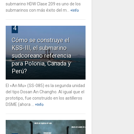
submarino HDW Clase 209 es uno de los
submarinos con más éxito del m...
+Info
4
Cómo se construye el
KSS-III, el submarino
sudcoreano referencia
para Polonia, Canada y
Perú?
El «An Mu» (SS-085) es la segunda unidad
del tipo Dosan An Changho. Al igual que el
prototipo, fue construido en los astilleros
DSME (ahora ...
+Info