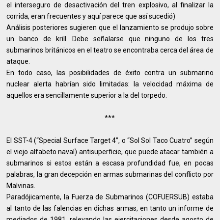
el interseguro de desactivación del tren explosivo, al finalizar la
corrida, eran frecuentes y aquí parece que así sucedió)
Análisis posteriores sugieren que el lanzamiento se produjo sobre
un banco de krill. Debe señalarse que ninguno de los tres
submarinos británicos en el teatro se encontraba cerca del área de
ataque.
En todo caso, las posibilidades de éxito contra un submarino
nuclear alerta habrían sido limitadas: la velocidad máxima de
aquellos era sencillamente superior a la del torpedo.
***
El SST-4 (“Special Surface Target 4”, o “Sol Sol Taco Cuatro” según
el viejo alfabeto naval) antisuperficie, que puede atacar también a
submarinos si estos están a escasa profundidad fue, en pocas
palabras, la gran decepción en armas submarinas del conflicto por
Malvinas.
Paradójicamente, la Fuerza de Submarinos (COFUERSUB) estaba
al tanto de las falencias en dichas armas, en tanto un informe de
mediados de 1981, relevando las ejercitaciones desde agosto de