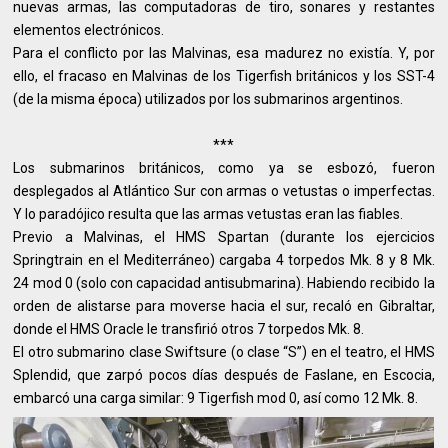
nuevas armas, las computadoras de tiro, sonares y restantes
elementos electrónicos.
Para el conflicto por las Malvinas, esa madurez no existía. Y, por
ello, el fracaso en Malvinas de los Tigerfish británicos y los SST-4
(de la misma época) utilizados por los submarinos argentinos.
***
Los submarinos británicos, como ya se esbozó, fueron
desplegados al Atlántico Sur con armas o vetustas o imperfectas.
Y lo paradójico resulta que las armas vetustas eran las fiables.
Previo a Malvinas, el HMS Spartan (durante los ejercicios
Springtrain en el Mediterráneo) cargaba 4 torpedos Mk. 8 y 8 Mk.
24 mod 0 (solo con capacidad antisubmarina). Habiendo recibido la
orden de alistarse para moverse hacia el sur, recaló en Gibraltar,
donde el HMS Oracle le transfirió otros 7 torpedos Mk. 8.
El otro submarino clase Swiftsure (o clase “S”) en el teatro, el HMS
Splendid, que zarpó pocos días después de Faslane, en Escocia,
embarcó una carga similar: 9 Tigerfish mod 0, así como 12 Mk. 8.