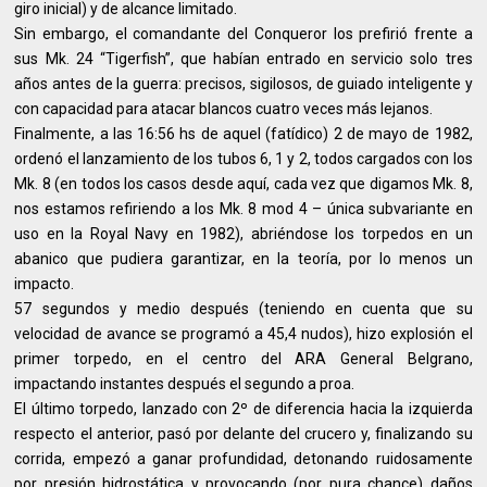
giro inicial) y de alcance limitado.
Sin embargo, el comandante del Conqueror los prefirió frente a
sus Mk. 24 “Tigerfish”, que habían entrado en servicio solo tres
años antes de la guerra: precisos, sigilosos, de guiado inteligente y
con capacidad para atacar blancos cuatro veces más lejanos.
Finalmente, a las 16:56 hs de aquel (fatídico) 2 de mayo de 1982,
ordenó el lanzamiento de los tubos 6, 1 y 2, todos cargados con los
Mk. 8 (en todos los casos desde aquí, cada vez que digamos Mk. 8,
nos estamos refiriendo a los Mk. 8 mod 4 – única subvariante en
uso en la Royal Navy en 1982), abriéndose los torpedos en un
abanico que pudiera garantizar, en la teoría, por lo menos un
impacto.
57 segundos y medio después (teniendo en cuenta que su
velocidad de avance se programó a 45,4 nudos), hizo explosión el
primer torpedo, en el centro del ARA General Belgrano,
impactando instantes después el segundo a proa.
El último torpedo, lanzado con 2º de diferencia hacia la izquierda
respecto el anterior, pasó por delante del crucero y, finalizando su
corrida, empezó a ganar profundidad, detonando ruidosamente
por presión hidrostática y provocando (por pura chance) daños