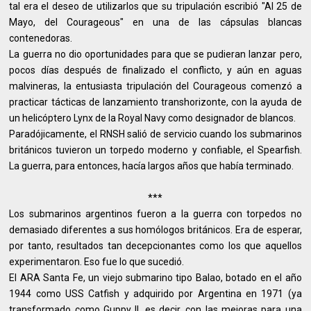
tal era el deseo de utilizarlos que su tripulación escribió "Al 25 de
Mayo, del Courageous" en una de las cápsulas blancas
contenedoras.
La guerra no dio oportunidades para que se pudieran lanzar pero,
pocos días después de finalizado el conflicto, y aún en aguas
malvineras, la entusiasta tripulación del Courageous comenzó a
practicar tácticas de lanzamiento transhorizonte, con la ayuda de
un helicóptero Lynx de la Royal Navy como designador de blancos.
Paradójicamente, el RNSH salió de servicio cuando los submarinos
británicos tuvieron un torpedo moderno y confiable, el Spearfish.
La guerra, para entonces, hacía largos años que había terminado.
***
Los submarinos argentinos fueron a la guerra con torpedos no
demasiado diferentes a sus homólogos británicos. Era de esperar,
por tanto, resultados tan decepcionantes como los que aquellos
experimentaron. Eso fue lo que sucedió.
El ARA Santa Fe, un viejo submarino tipo Balao, botado en el año
1944 como USS Catfish y adquirido por Argentina en 1971 (ya
transformado como Guppy II, es decir, con las mejoras para una