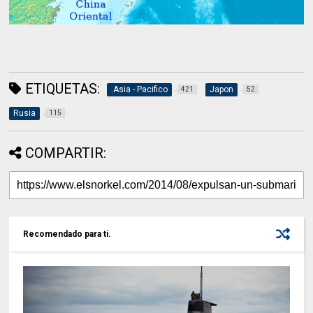
ETIQUETAS:
.Asia - Pacifico
Japon
421
52
Rusia
115
COMPARTIR:
Recomendado para ti.