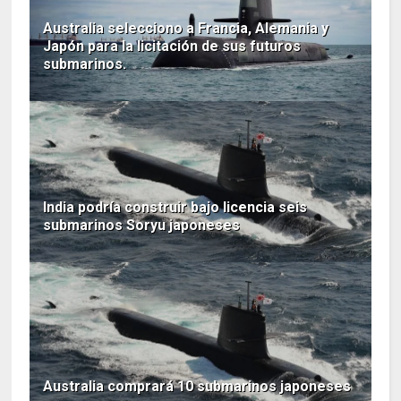
Australia selecciono a Francia, Alemania y
Japón para la licitación de sus futuros
submarinos.
India podría construir bajo licencia seis
submarinos Soryu japoneses
Australia comprará 10 submarinos japoneses