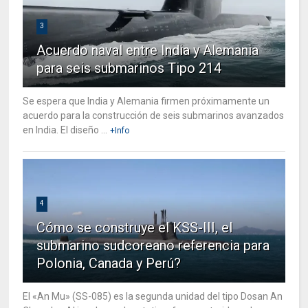
3
Acuerdo naval entre India y Alemania
para seis submarinos Tipo 214
Se espera que India y Alemania firmen próximamente un
acuerdo para la construcción de seis submarinos avanzados
en India. El diseño ...
+Info
4
Cómo se construye el KSS-III, el
submarino sudcoreano referencia para
Polonia, Canada y Perú?
El «An Mu» (SS-085) es la segunda unidad del tipo Dosan An