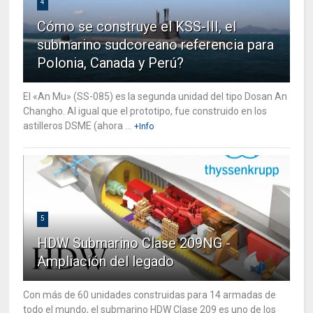
4
Cómo se construye el KSS-III, el
submarino sudcoreano referencia para
Polonia, Canada y Perú?
El «An Mu» (SS-085) es la segunda unidad del tipo Dosan An
Changho. Al igual que el prototipo, fue construido en los
astilleros DSME (ahora ...
+Info
5
HDW Submarino Clase 209NG -
Ampliación del legado
Con más de 60 unidades construidas para 14 armadas de
todo el mundo, el submarino HDW Clase 209 es uno de los