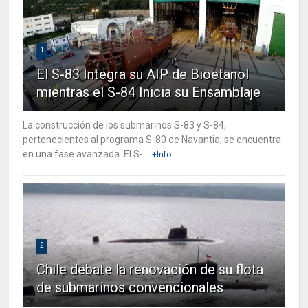
1
El S-83 Integra su AIP de Bioetanol
mientras el S-84 Inicia su Ensamblaje
La construcción de los submarinos S-83 y S-84,
pertenecientes al programa S-80 de Navantia, se encuentra
en una fase avanzada. El S-...
+Info
2
Chile debate la renovación de su flota
de submarinos convencionales