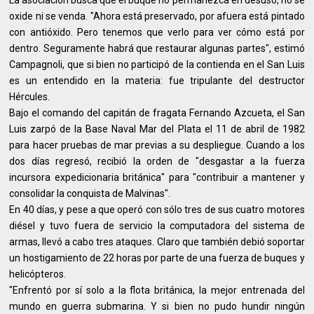
La asociación busca que el buque no permanezca en desuso, no se
oxide ni se venda. "Ahora está preservado, por afuera está pintado
con antióxido. Pero tenemos que verlo para ver cómo está por
dentro. Seguramente habrá que restaurar algunas partes", estimó
Campagnoli, que si bien no participó de la contienda en el San Luis
es un entendido en la materia: fue tripulante del destructor
Hércules.
Bajo el comando del capitán de fragata Fernando Azcueta, el San
Luis zarpó de la Base Naval Mar del Plata el 11 de abril de 1982
para hacer pruebas de mar previas a su despliegue. Cuando a los
dos días regresó, recibió la orden de "desgastar a la fuerza
incursora expedicionaria británica" para "contribuir a mantener y
consolidar la conquista de Malvinas".
En 40 días, y pese a que operó con sólo tres de sus cuatro motores
diésel y tuvo fuera de servicio la computadora del sistema de
armas, llevó a cabo tres ataques. Claro que también debió soportar
un hostigamiento de 22 horas por parte de una fuerza de buques y
helicópteros.
"Enfrentó por sí solo a la flota británica, la mejor entrenada del
mundo en guerra submarina. Y si bien no pudo hundir ningún