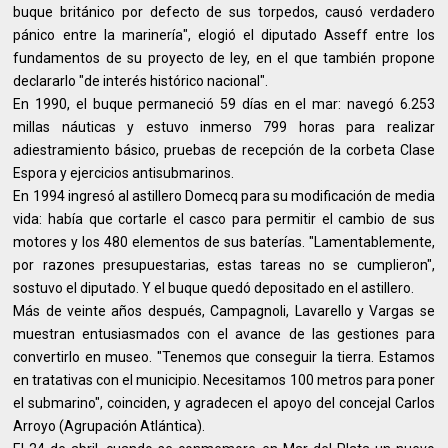
buque británico por defecto de sus torpedos, causó verdadero
pánico entre la marinería", elogió el diputado Asseff entre los
fundamentos de su proyecto de ley, en el que también propone
declararlo "de interés histórico nacional".
En 1990, el buque permaneció 59 días en el mar: navegó 6.253
millas náuticas y estuvo inmerso 799 horas para realizar
adiestramiento básico, pruebas de recepción de la corbeta Clase
Espora y ejercicios antisubmarinos.
En 1994 ingresó al astillero Domecq para su modificación de media
vida: había que cortarle el casco para permitir el cambio de sus
motores y los 480 elementos de sus baterías. "Lamentablemente,
por razones presupuestarias, estas tareas no se cumplieron",
sostuvo el diputado. Y el buque quedó depositado en el astillero.
Más de veinte años después, Campagnoli, Lavarello y Vargas se
muestran entusiasmados con el avance de las gestiones para
convertirlo en museo. "Tenemos que conseguir la tierra. Estamos
en tratativas con el municipio. Necesitamos 100 metros para poner
el submarino", coinciden, y agradecen el apoyo del concejal Carlos
Arroyo (Agrupación Atlántica).