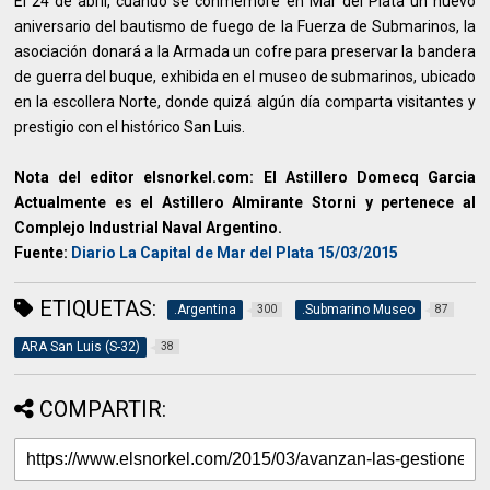
El 24 de abril, cuando se conmemore en Mar del Plata un nuevo
aniversario del bautismo de fuego de la Fuerza de Submarinos, la
asociación donará a la Armada un cofre para preservar la bandera
de guerra del buque, exhibida en el museo de submarinos, ubicado
en la escollera Norte, donde quizá algún día comparta visitantes y
prestigio con el histórico San Luis.
Nota del editor elsnorkel.com: El Astillero Domecq Garcia
Actualmente es el Astillero Almirante Storni y pertenece al
Complejo Industrial Naval Argentino.
Fuente:
Diario La Capital de Mar del Plata 15/03/2015
ETIQUETAS:
.Argentina
.Submarino Museo
300
87
ARA San Luis (S-32)
38
COMPARTIR: