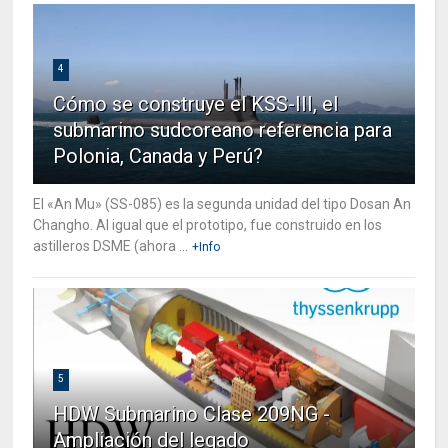
4
Cómo se construye el KSS-III, el
submarino sudcoreano referencia para
Polonia, Canada y Perú?
El «An Mu» (SS-085) es la segunda unidad del tipo Dosan An
Changho. Al igual que el prototipo, fue construido en los
astilleros DSME (ahora ...
+Info
5
HDW Submarino Clase 209NG -
Ampliación del legado