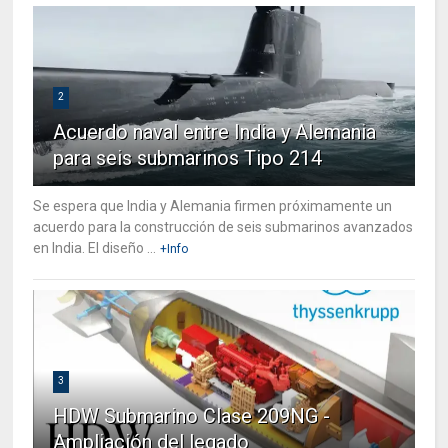
2
Acuerdo naval entre India y Alemania
para seis submarinos Tipo 214
Se espera que India y Alemania firmen próximamente un
acuerdo para la construcción de seis submarinos avanzados
en India. El diseño ...
+Info
3
HDW Submarino Clase 209NG -
Ampliación del legado