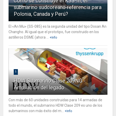
Cómo se construye el KSS-III, el
submarino sudcoreano referencia para
Polonia, Canada y Perú?
El «An Mu» (SS-085) es la segunda unidad del tipo Dosan An
Changho. Al igual que el prototipo, fue construido en los
astilleros DSME (ahora ...
+Info
5
HDW Submarino Clase 209NG -
Ampliación del legado
Con más de 60 unidades construidas para 14 armadas de
todo el mundo, el submarino HDW Clase 209 es uno de los
submarinos con más éxito del m...
+Info