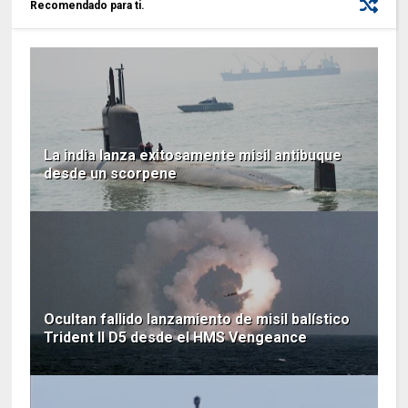
Recomendado para ti.
La india lanza exitosamente misil antibuque
desde un scorpene
Ocultan fallido lanzamiento de misil balístico
Trident II D5 desde el HMS Vengeance