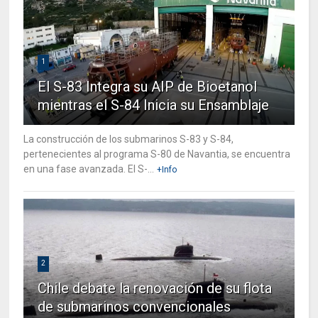
1
El S-83 Integra su AIP de Bioetanol
mientras el S-84 Inicia su Ensamblaje
La construcción de los submarinos S-83 y S-84,
pertenecientes al programa S-80 de Navantia, se encuentra
en una fase avanzada. El S-...
+Info
2
Chile debate la renovación de su flota
de submarinos convencionales