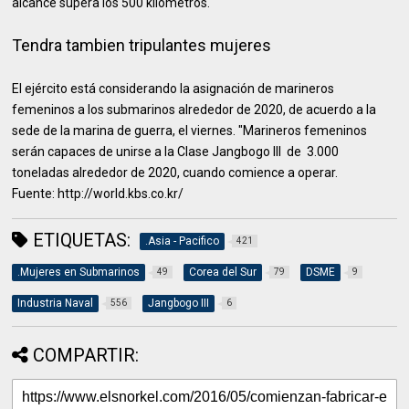
alcance supera los 500 kilómetros.
Tendra tambien tripulantes mujeres
El ejército está considerando la asignación de marineros
femeninos a los submarinos alrededor de 2020, de acuerdo a la
sede de la marina de guerra, el viernes. "Marineros femeninos
serán capaces de unirse a la Clase Jangbogo III de 3.000
toneladas alrededor de 2020, cuando comience a operar.
Fuente: http://world.kbs.co.kr/
ETIQUETAS:
.Asia - Pacifico
421
.Mujeres en Submarinos
Corea del Sur
DSME
49
79
9
Industria Naval
Jangbogo III
556
6
COMPARTIR: