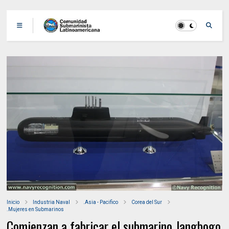
Inicio
Industria Naval
.Asia - Pacifico
Corea del Sur
.Mujeres en Submarinos
Comienzan a fabricar el submarino Jangbogo