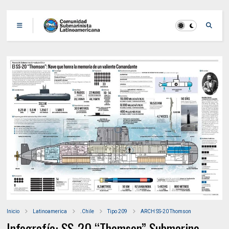
Inicio
Latinoamerica
.Chile
Tipo 209
ARCH SS-20 Thomson
Infografía: SS-20 “Thomson” Submarino