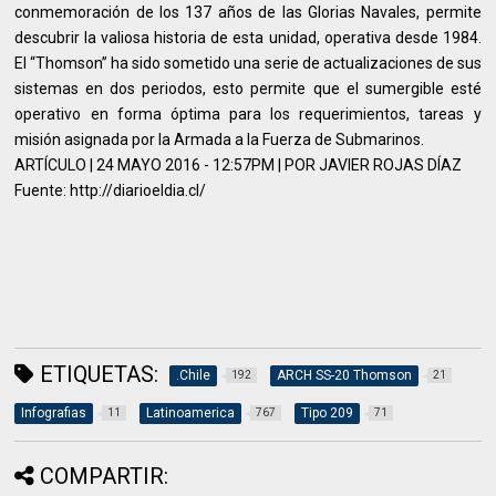
conmemoración de los 137 años de las Glorias Navales, permite
descubrir la valiosa historia de esta unidad, operativa desde 1984.
El “Thomson” ha sido sometido una serie de actualizaciones de sus
sistemas en dos periodos, esto permite que el sumergible esté
operativo en forma óptima para los requerimientos, tareas y
misión asignada por la Armada a la Fuerza de Submarinos.
ARTÍCULO | 24 MAYO 2016 - 12:57PM | POR JAVIER ROJAS DÍAZ
Fuente: http://diarioeldia.cl/
ETIQUETAS:
.Chile
ARCH SS-20 Thomson
192
21
Infografias
Latinoamerica
Tipo 209
11
767
71
COMPARTIR: