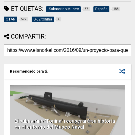
ETIQUETAS:
.Submarino Museo
España
87
188
OTAN
S-62 tonina
527
4
COMPARTIR:
Recomendado para ti.
El submarino 'Tonina' recuperará su historia
en el entorno del Museo Naval