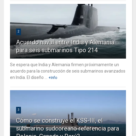
2
Acuerdo naval entre India y Alemania
para seis submarinos Tipo 214
Se espera que India y Alemania firmen próximamente un
acuerdo para la construcción de seis submarinos avanzados
en India. El diseño ...
+Info
3
Cómo se construye el KSS-III, el
submarino sudcoreano referencia para