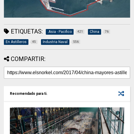
ETIQUETAS:
.Asia - Pacifico
China
421
76
En Astilleros
Industria Naval
45
556
COMPARTIR:
Recomendado para ti.