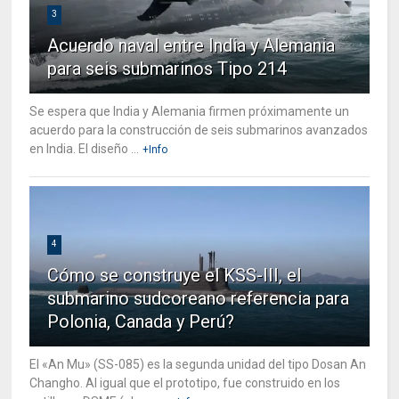
3
Acuerdo naval entre India y Alemania
para seis submarinos Tipo 214
Se espera que India y Alemania firmen próximamente un
acuerdo para la construcción de seis submarinos avanzados
en India. El diseño ...
+Info
4
Cómo se construye el KSS-III, el
submarino sudcoreano referencia para
Polonia, Canada y Perú?
El «An Mu» (SS-085) es la segunda unidad del tipo Dosan An
Changho. Al igual que el prototipo, fue construido en los