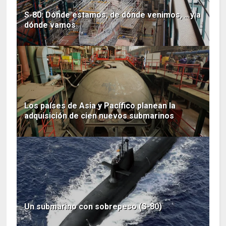
S-80: Dónde estamos, de dónde venimos, …y a
dónde vamos
Los países de Asia y Pacífico planean la
adquisición de cien nuevos submarinos
Un submarino con sobrepeso (S-80)