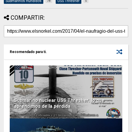
Submarinos Hundidos
USS Thresher
78
5
COMPARTIR:
Recomendado para ti.
Submarino nuclear USS Thresher: lo que
aprendimos de la pérdida