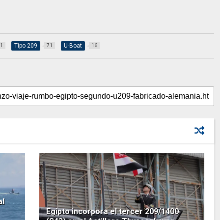
Tipo 209
U-Boat
1
71
16
al
Egipto incorpora el tercer 209/1400