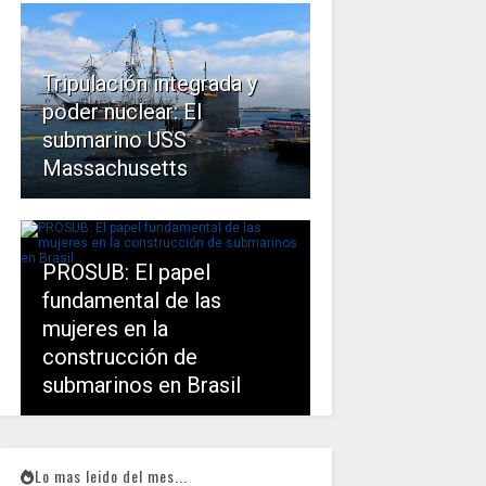
Tripulación integrada y
poder nuclear: El
submarino USS
Massachusetts
PROSUB: El papel
fundamental de las
mujeres en la
construcción de
submarinos en Brasil
Lo mas leido del mes...