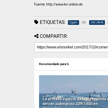
Fuente: http://www.kn-online.de
ETIQUETAS:
Egipto
S42 (864)
12
COMPARTIR:
Recomendado para ti.
La armada egipcia da la bienvenida 
tercer submarino 209/1400 en