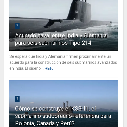
2
Acuerdo naval entre India y Alemania
para seis submarinos Tipo 214
Se espera que India y Alemania firmen próximamente un
acuerdo para la construcción de seis submarinos avanzados
en India. El diseño ...
+Info
3
Cómo se construye el KSS-III, el
submarino sudcoreano referencia para
Polonia, Canada y Perú?