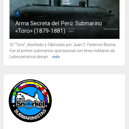
5
Arma Secreta del Perú: Submarino
«Toro» (1879-1881)
El “Toro”, diseñado y fabricado por Juan C. Federico Blume,
fue el primer submarino operacional con fines militares de
Latinoamérica desarr...
+Info