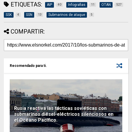
ETIQUETAS:
AIP
Infografias
OTAN
40
11
527
SSK
SSN
Submarinos de ataque
4
13
5
COMPARTIR:
Recomendado para ti.
Rusia reactiva las tácticas soviéticas con
submarinos diésel-eléctricos silenciosos en
el Océano Pacífico.