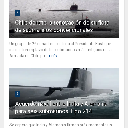
2
Chile debate la renovación de su flota
de submarinos convencionales
Un grupo de 26 senadores solicita al Presidente Kast que
inicie el reemplazo de los submarinos más antiguos de la
Armada de Chile pa...
+Info
3
Acuerdo naval entre India y Alemania
para seis submarinos Tipo 214
Se espera que India y Alemania firmen próximamente un