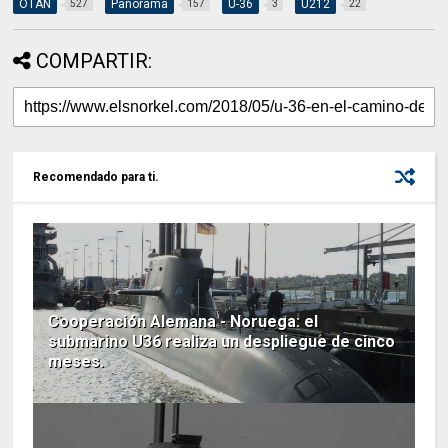
OTAN
Panorama
U-36
U212
527
157
3
22
COMPARTIR:
Recomendado para ti.
Cooperación Alemana - Noruega: el
submarino U36 realiza un despliegue de cinco
meses.