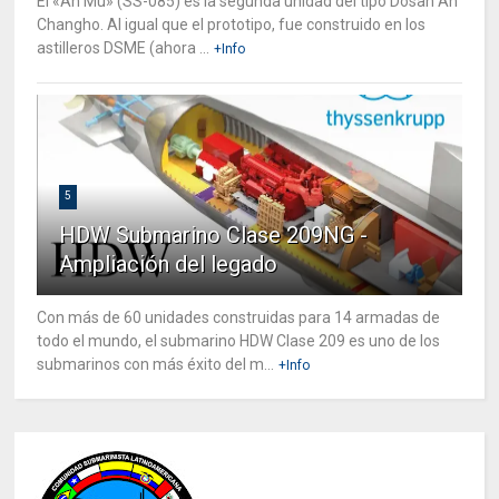
El «An Mu» (SS-085) es la segunda unidad del tipo Dosan An
Changho. Al igual que el prototipo, fue construido en los
astilleros DSME (ahora ...
+Info
5
HDW Submarino Clase 209NG -
Ampliación del legado
Con más de 60 unidades construidas para 14 armadas de
todo el mundo, el submarino HDW Clase 209 es uno de los
submarinos con más éxito del m...
+Info