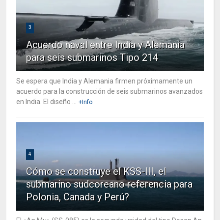
3
Acuerdo naval entre India y Alemania
para seis submarinos Tipo 214
Se espera que India y Alemania firmen próximamente un
acuerdo para la construcción de seis submarinos avanzados
en India. El diseño ...
+Info
4
Cómo se construye el KSS-III, el
submarino sudcoreano referencia para
Polonia, Canada y Perú?