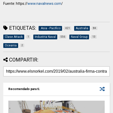
Fuente: https://
www.navalnews.com
/
ETIQUETAS:
.Asia - Pacifico
Australia
421
84
Clase Attack
Industria Naval
Naval Group
1
556
13
Oceania
2
COMPARTIR:
Recomendado para ti.