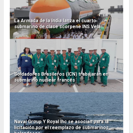
La Armada de la India lanza el cuarto
submarino de clase scorpene INS Vela
Soldadores Brasileros (ICN) trabajarán en
submarino nuclear francés
Naval Group Y Royal Ihc se asocian para la
licitación por el reemplazo de submarinos