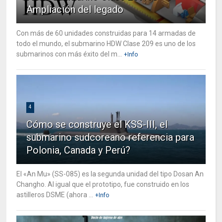
Ampliación del legado
Con más de 60 unidades construidas para 14 armadas de
todo el mundo, el submarino HDW Clase 209 es uno de los
submarinos con más éxito del m...
+Info
4
Cómo se construye el KSS-III, el
submarino sudcoreano referencia para
Polonia, Canada y Perú?
El «An Mu» (SS-085) es la segunda unidad del tipo Dosan An
Changho. Al igual que el prototipo, fue construido en los
astilleros DSME (ahora ...
+Info