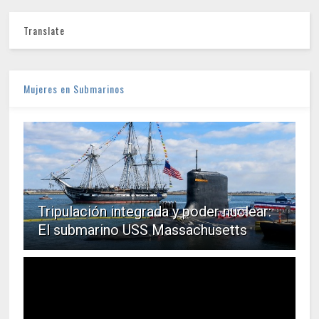
Translate
Mujeres en Submarinos
Tripulación integrada y poder nuclear:
El submarino USS Massachusetts