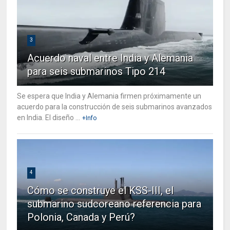
3
Acuerdo naval entre India y Alemania
para seis submarinos Tipo 214
Se espera que India y Alemania firmen próximamente un
acuerdo para la construcción de seis submarinos avanzados
en India. El diseño ...
+Info
4
Cómo se construye el KSS-III, el
submarino sudcoreano referencia para
Polonia, Canada y Perú?