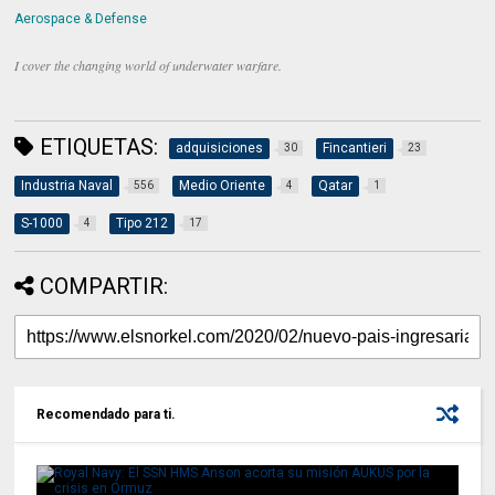
Aerospace & Defense
I cover the changing world of underwater warfare.
ETIQUETAS:
adquisiciones
Fincantieri
30
23
Industria Naval
Medio Oriente
Qatar
556
4
1
S-1000
Tipo 212
4
17
COMPARTIR:
Recomendado para ti.