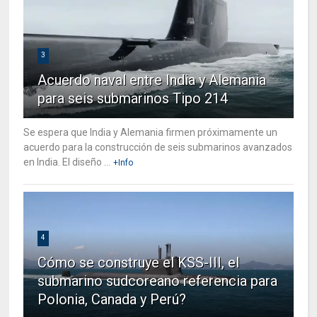
3
Acuerdo naval entre India y Alemania
para seis submarinos Tipo 214
Se espera que India y Alemania firmen próximamente un
acuerdo para la construcción de seis submarinos avanzados
en India. El diseño ...
+Info
4
Cómo se construye el KSS-III, el
submarino sudcoreano referencia para
Polonia, Canada y Perú?