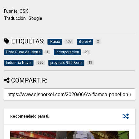
Fuente: OSK
Traducción : Google
ETIQUETAS:
.Rusia
Borei-A
138
2
Flota Rusa del Norte
Incorporacion
4
29
Industria Naval
proyecto 955 Borei
556
13
COMPARTIR:
Recomendado para ti.