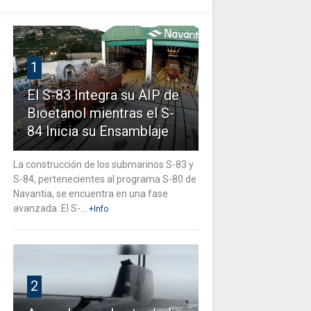
1
El S-83 Integra su AIP de
Bioetanol mientras el S-
84 Inicia su Ensamblaje
La construcción de los submarinos S-83 y
S-84, pertenecientes al programa S-80 de
Navantia, se encuentra en una fase
avanzada. El S-...
+Info
2