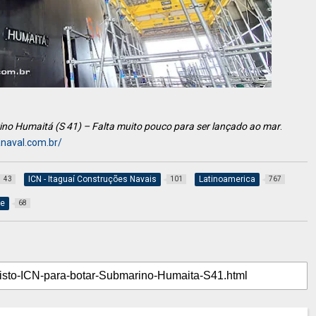
no Humaitá (S 41) – Falta muito pouco para ser lançado ao mar
.
naval.com.br/
ICN - Itaguaí Construções Navais
Latinoamerica
43
101
767
ne
68