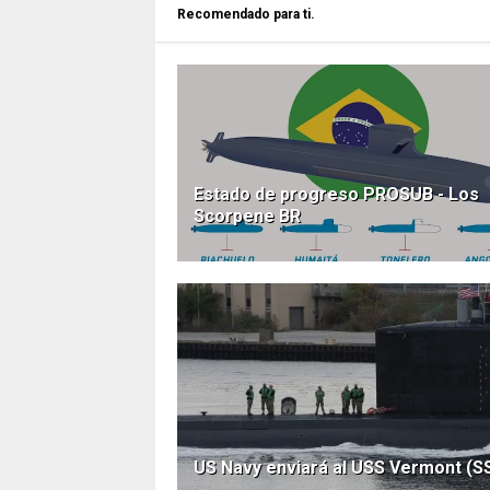
Recomendado para ti.
Estado de progreso PROSUB - Los
Scorpene BR
US Navy enviará al USS Vermont (SS