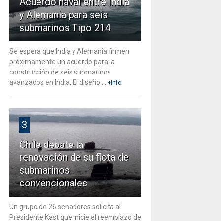
Acuerdo naval entre India
y Alemania para seis
submarinos Tipo 214
Se espera que India y Alemania firmen
próximamente un acuerdo para la
construcción de seis submarinos
avanzados en India. El diseño ...
+Info
3
Chile debate la
renovación de su flota de
submarinos
convencionales
Un grupo de 26 senadores solicita al
Presidente Kast que inicie el reemplazo de