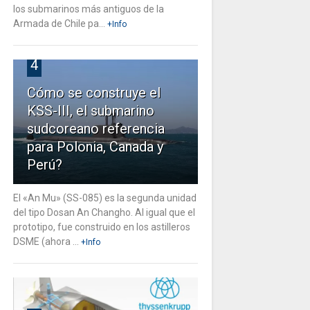
los submarinos más antiguos de la
Armada de Chile pa...
+Info
4
Cómo se construye el
KSS-III, el submarino
sudcoreano referencia
para Polonia, Canada y
Perú?
El «An Mu» (SS-085) es la segunda unidad
del tipo Dosan An Changho. Al igual que el
prototipo, fue construido en los astilleros
DSME (ahora ...
+Info