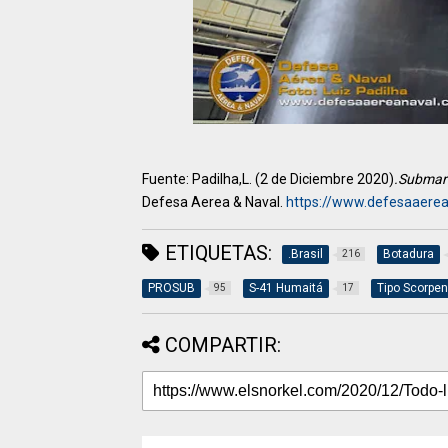
Fuente: Padilha,L. (2 de Diciembre 2020)
.Submari
Defesa Aerea & Naval.
https://www.defesaaerea
ETIQUETAS:
.Brasil
Botadura
216
PROSUB
S-41 Humaitá
Tipo Scorpe
95
17
COMPARTIR: