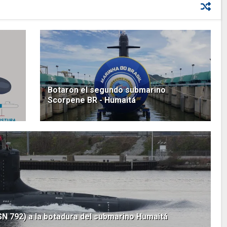
Botaron el segundo submarino
Scorpene BR - Humaitá
N 792) a la botadura del submarino Humaitá