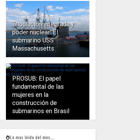
Tripulación integrada y
poder nuclear: El
submarino USS
Massachusetts
PROSUB: El papel
fundamental de las
mujeres en la
construcción de
submarinos en Brasil
Lo mas leido del mes...