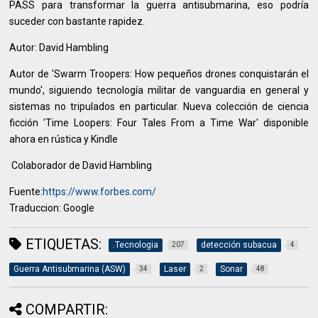
PASS para transformar la guerra antisubmarina, eso podría
suceder con bastante rapidez.
Autor: David Hambling
Autor de 'Swarm Troopers: How pequeños drones conquistarán el
mundo', siguiendo tecnología militar de vanguardia en general y
sistemas no tripulados en particular. Nueva colección de ciencia
ficción 'Time Loopers: Four Tales From a Time War' disponible
ahora en rústica y Kindle
Colaborador de David Hambling
Fuente:
https://www.forbes.com/
Traduccion: Google
ETIQUETAS:
.Tecnologia
detección subacua
207
4
Guerra Antisubmarina (ASW)
Laser
Sonar
34
2
48
COMPARTIR: