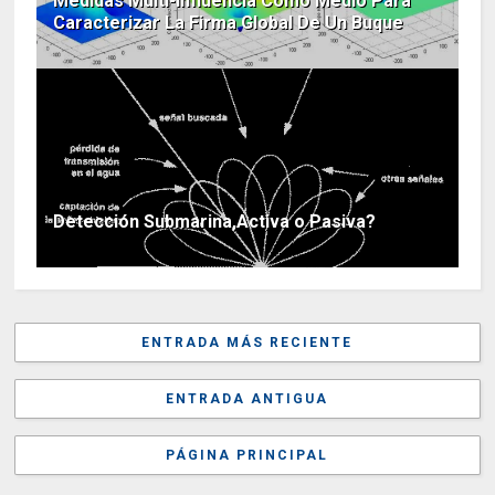
Medidas Multi-Influencia Como Medio Para
Caracterizar La Firma Global De Un Buque
Detección Submarina,Activa o Pasiva?
ENTRADA MÁS RECIENTE
ENTRADA ANTIGUA
PÁGINA PRINCIPAL