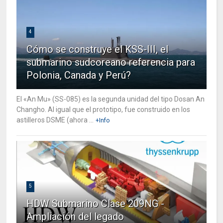
4
Cómo se construye el KSS-III, el
submarino sudcoreano referencia para
Polonia, Canada y Perú?
El «An Mu» (SS-085) es la segunda unidad del tipo Dosan An
Changho. Al igual que el prototipo, fue construido en los
astilleros DSME (ahora ...
+Info
5
HDW Submarino Clase 209NG -
Ampliación del legado