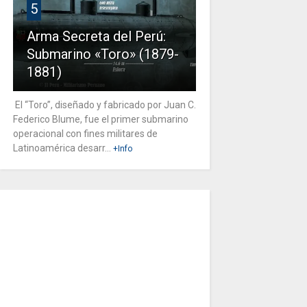
5
Arma Secreta del Perú:
Submarino «Toro» (1879-
1881)
El “Toro”, diseñado y fabricado por Juan C.
Federico Blume, fue el primer submarino
operacional con fines militares de
Latinoamérica desarr...
+Info