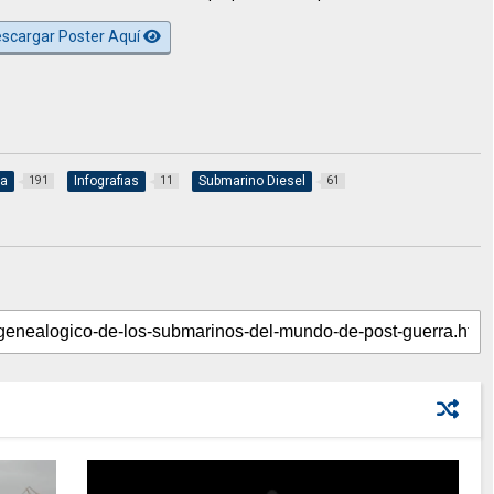
scargar Poster Aquí
ia
Infografias
Submarino Diesel
191
11
61