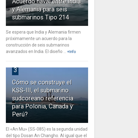
Acuerdo naval entre India
y Alemania para seis
submarinos Tipo 214
Se espera que India y Alemania firmen
próximamente un acuerdo para la
construcción de seis submarinos
avanzados en India. El diseño ...
+Info
3
Cómo se construye el
KSS-III, el submarino
sudcoreano referencia
para Polonia, Canada y
Perú?
El «An Mu» (SS-085) es la segunda unidad
del tipo Dosan An Changho. Al igual que el