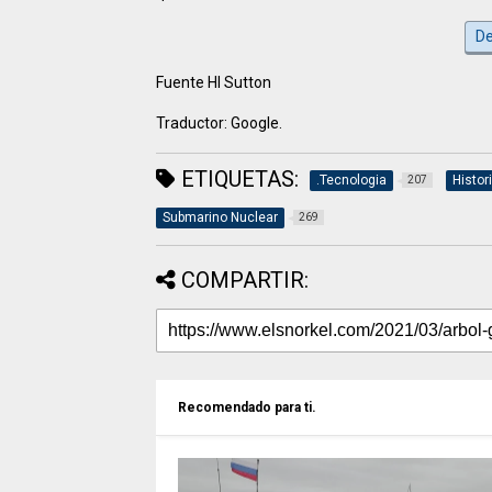
De
Fuente HI Sutton
Traductor: Google.
ETIQUETAS:
.Tecnologia
Histor
207
Submarino Nuclear
269
COMPARTIR:
Recomendado para ti.