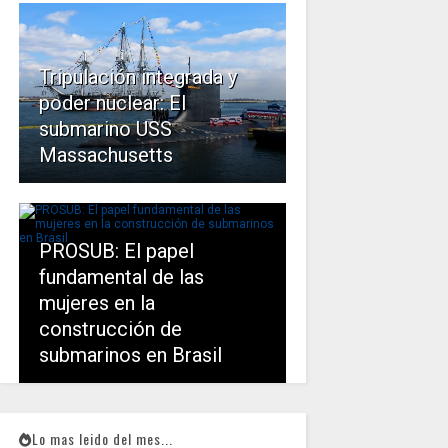
Tripulación integrada y
poder nuclear: El
submarino USS
Massachusetts
PROSUB: El papel
fundamental de las
mujeres en la
construcción de
submarinos en Brasil
Lo mas leido del mes...