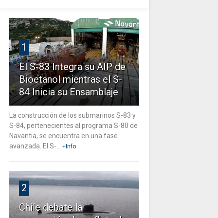
1
El S-83 Integra su AIP de
Bioetanol mientras el S-
84 Inicia su Ensamblaje
La construcción de los submarinos S-83 y
S-84, pertenecientes al programa S-80 de
Navantia, se encuentra en una fase
avanzada. El S-...
+Info
2
Chile debate la