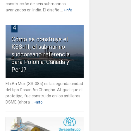
construcción de seis submarinos
avanzados en India. El diseño ...
+Info
4
Cómo se construye el
KSS-III, el submarino
sudcoreano referencia
para Polonia, Canada y
Perú?
El «An Mu» (SS-085) es la segunda unidad
del tipo Dosan An Changho. Al igual que el
prototipo, fue construido en los astilleros
DSME (ahora ...
+Info