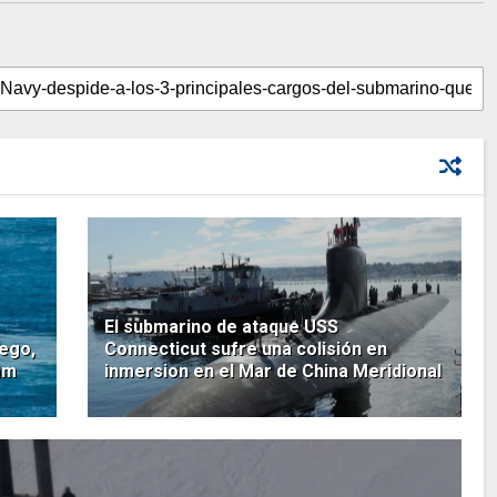
El submarino de ataque USS
iego,
Connecticut sufre una colisión en
am
inmersion en el Mar de China Meridional