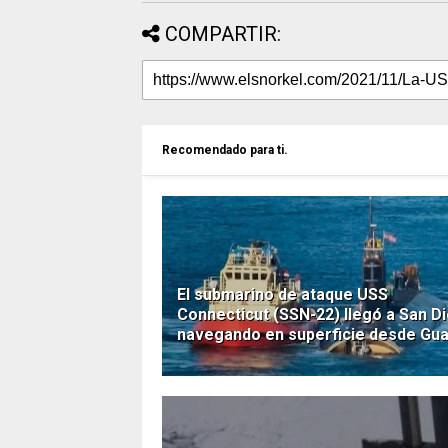
COMPARTIR:
Recomendado para ti.
El submarino de ataque USS
Connecticut (SSN-22) llegó a San D
navegando en superficie desde Gu