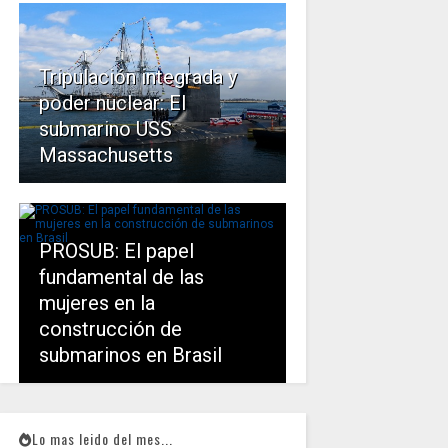
Tripulación integrada y
poder nuclear: El
submarino USS
Massachusetts
PROSUB: El papel
fundamental de las
mujeres en la
construcción de
submarinos en Brasil
Lo mas leido del mes...