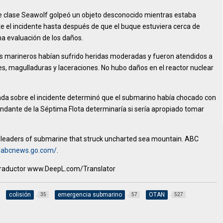
de clase Seawolf golpeó un objeto desconocido mientras estaba
e el incidente hasta después de que el buque estuviera cerca de
na evaluación de los daños.
os marineros habían sufrido heridas moderadas y fueron atendidos a
es, magulladuras y laceraciones. No hubo daños en el reactor nuclear
da sobre el incidente determinó que el submarino había chocado con
ante de la Séptima Flota determinaría si sería apropiado tomar
 3 leaders of submarine that struck uncharted sea mountain. ABC
//abcnews.go.com/
.
l traductor www.DeepL.com/Translator
colisión
emergencia submarino
OTAN
35
57
527