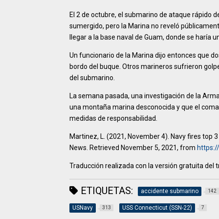
El 2 de octubre, el submarino de ataque rápido 
sumergido, pero la Marina no reveló públicament
llegar a la base naval de Guam, donde se haría u
Un funcionario de la Marina dijo entonces que d
bordo del buque. Otros marineros sufrieron golp
del submarino.
La semana pasada, una investigación de la Arma
una montaña marina desconocida y que el comand
medidas de responsabilidad.
Martinez, L. (2021, November 4). Navy fires top
News. Retrieved November 5, 2021, from
https:
Traducción realizada con la versión gratuita de
ETIQUETAS:
accidente submarino
142
USNavy
USS Connecticut (SSN-22)
313
7