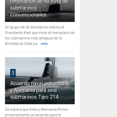
renovación de su flota de
submarinos
convencionales
Un grupo de 26 senadores solicita al
Presidente Kast que inicie el reemplazo de
los submarinos más antiguos de la
Armada de Chile pa...
+Info
3
Acuerdo naval entre India
y Alemania para seis
submarinos Tipo 214
Se espera que India y Alemania firmen
próximamente un acuerdo para la