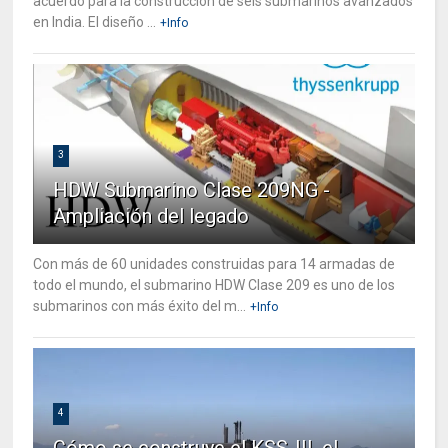
acuerdo para la construcción de seis submarinos avanzados
en India. El diseño ...
+Info
3
HDW Submarino Clase 209NG -
Ampliación del legado
Con más de 60 unidades construidas para 14 armadas de
todo el mundo, el submarino HDW Clase 209 es uno de los
submarinos con más éxito del m...
+Info
4
Cómo se construye el KSS-III, el