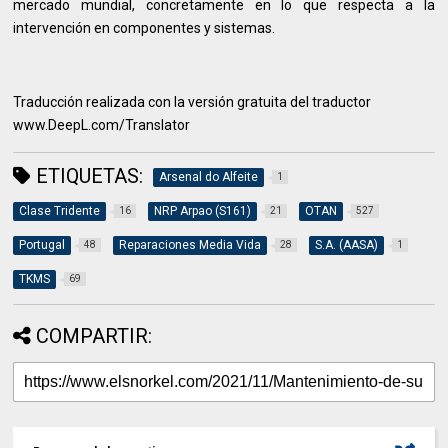
mercado mundial, concretamente en lo que respecta a la
intervención en componentes y sistemas.
Traducción realizada con la versión gratuita del traductor
www.DeepL.com/Translator
ETIQUETAS:
Arsenal do Alfeite
1
Clase Tridente
NRP Arpao (S161)
OTAN
16
21
527
Portugal
Reparaciones Media Vida
S.A. (AASA)
48
28
1
TKMS
69
COMPARTIR: