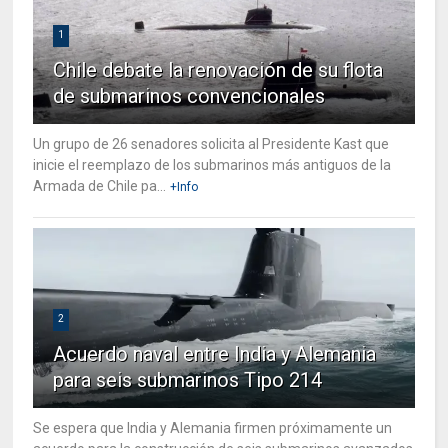
1
Chile debate la renovación de su flota
de submarinos convencionales
Un grupo de 26 senadores solicita al Presidente Kast que
inicie el reemplazo de los submarinos más antiguos de la
Armada de Chile pa...
+Info
2
Acuerdo naval entre India y Alemania
para seis submarinos Tipo 214
Se espera que India y Alemania firmen próximamente un