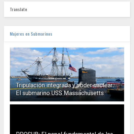
Translate
Mujeres en Submarinos
Tripulación integrada y poder nuclear:
El submarino USS Massachusetts