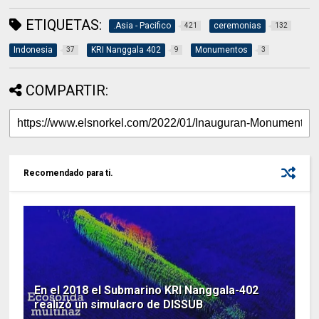
ETIQUETAS:
.Asia - Pacifico
ceremonias
421
132
Indonesia
KRI Nanggala 402
Monumentos
37
9
3
COMPARTIR:
Recomendado para ti.
En el 2018 el Submarino KRI Nanggala-402
realizó un simulacro de DISSUB