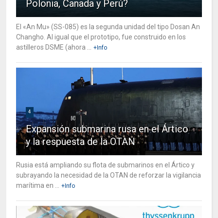
Polonia, Canada y Perú?
El «An Mu» (SS-085) es la segunda unidad del tipo Dosan An
Changho. Al igual que el prototipo, fue construido en los
astilleros DSME (ahora ...
+Info
4
Expansión submarina rusa en el Ártico
y la respuesta de la OTAN
Rusia está ampliando su flota de submarinos en el Ártico y
subrayando la necesidad de la OTAN de reforzar la vigilancia
marítima en ...
+Info