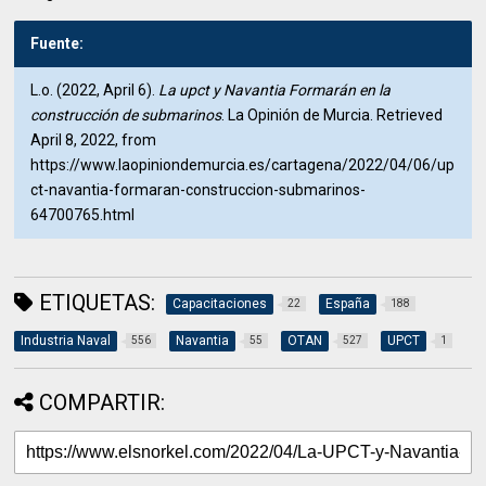
Fuente:
L.o. (2022, April 6).
La upct y Navantia Formarán en la
construcción de submarinos
. La Opinión de Murcia. Retrieved
April 8, 2022, from
https://www.laopiniondemurcia.es/cartagena/2022/04/06/up
ct-navantia-formaran-construccion-submarinos-
64700765.html
ETIQUETAS:
Capacitaciones
España
22
188
Industria Naval
Navantia
OTAN
UPCT
556
55
527
1
COMPARTIR: