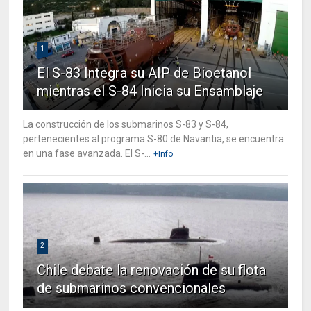
1
El S-83 Integra su AIP de Bioetanol
mientras el S-84 Inicia su Ensamblaje
La construcción de los submarinos S-83 y S-84,
pertenecientes al programa S-80 de Navantia, se encuentra
en una fase avanzada. El S-...
+Info
2
Chile debate la renovación de su flota
de submarinos convencionales