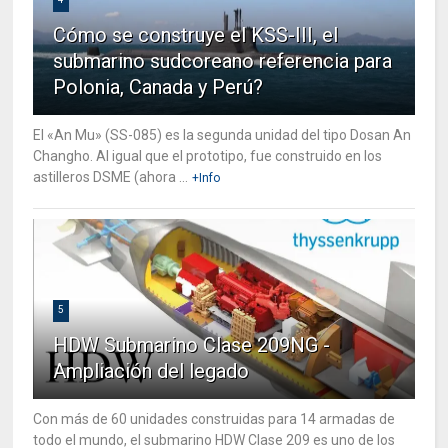
Cómo se construye el KSS-III, el
submarino sudcoreano referencia para
Polonia, Canada y Perú?
El «An Mu» (SS-085) es la segunda unidad del tipo Dosan An
Changho. Al igual que el prototipo, fue construido en los
astilleros DSME (ahora ...
+Info
5
HDW Submarino Clase 209NG -
Ampliación del legado
Con más de 60 unidades construidas para 14 armadas de
todo el mundo, el submarino HDW Clase 209 es uno de los