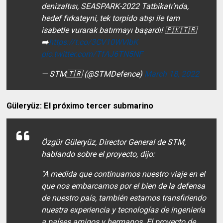
denizaltısı, SEASPARK-2022 Tatbikatı’nda,
hedef fırkateyni, tek torpido atışı ile tam
isabetle vurarak batırmayı başardı! 🇵🇰🇹🇷
➡️
https://t.co/3CV10WVlbK
pic.twitter.com/TfAJ6TN5NF
— STM🇹🇷 (@STMDefence)
March 18, 2022
Güleryüz: El próximo tercer submarino
Özgür Güleryüz, Director General de STM,
hablando sobre el proyecto, dijo:
"A medida que continuamos nuestro viaje en el
que nos embarcamos por el bien de la defensa
de nuestro país, también estamos transfiriendo
nuestra experiencia y tecnologías de ingeniería
a países amigos y hermanos. El proyecto de