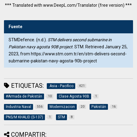
*** Translated with www.DeepL.com/Translator (free version) ***
Fuente
STMDefence. (n.d.).
STM delivers second submarine in
Pakistan navy agosta 90B project
. STM. Retrieved January 25,
2023, from https://www.stm.com.tr/en/stm-delivers-second-
submarine-pakistan-navy-agosta-90b-project
ETIQUETAS:
.Asia - Pacifico
421
#Armada de Pakistán
Clase Agosta 90B
10
1
Industria Naval
Modernizacion
Pakistán
556
20
16
PNS/M KHALID (S-137)
STM
1
8
COMPARTIR: