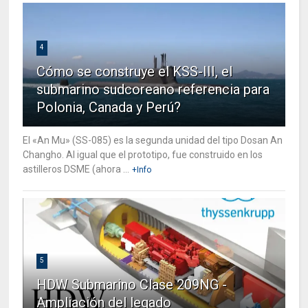
4
Cómo se construye el KSS-III, el
submarino sudcoreano referencia para
Polonia, Canada y Perú?
El «An Mu» (SS-085) es la segunda unidad del tipo Dosan An
Changho. Al igual que el prototipo, fue construido en los
astilleros DSME (ahora ...
+Info
5
HDW Submarino Clase 209NG -
Ampliación del legado