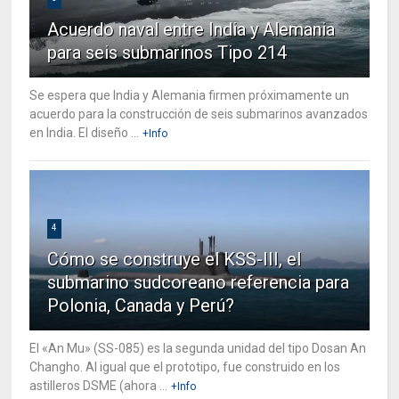
Acuerdo naval entre India y Alemania
para seis submarinos Tipo 214
Se espera que India y Alemania firmen próximamente un
acuerdo para la construcción de seis submarinos avanzados
en India. El diseño ...
+Info
4
Cómo se construye el KSS-III, el
submarino sudcoreano referencia para
Polonia, Canada y Perú?
El «An Mu» (SS-085) es la segunda unidad del tipo Dosan An
Changho. Al igual que el prototipo, fue construido en los
astilleros DSME (ahora ...
+Info