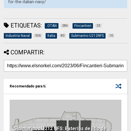
for-the-italian-navy/
ETIQUETAS:
.OTAN
Fincantieri
286
23
Industria Naval
Italia
Submarino U212NFS
556
80
10
COMPARTIR:
Recomendado para ti.
Submarinos U212 NFS: Baterías de litio de