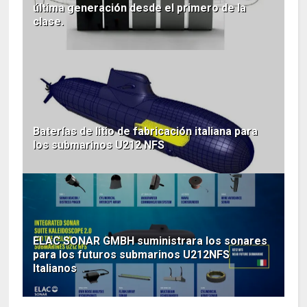
última generación desde el primero de la
clase.
Baterías de litio de fabricación italiana para
los submarinos U212 NFS
ELAC SONAR GMBH suministrara los sonares
para los futuros submarinos U212NFS
Italianos