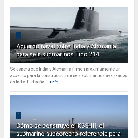
3
Acuerdo naval entre India y Alemania
para seis submarinos Tipo 214
Se espera que India y Alemania firmen próximamente un
acuerdo para la construcción de seis submarinos avanzados
en India. El diseño ...
+Info
4
Cómo se construye el KSS-III, el
submarino sudcoreano referencia para