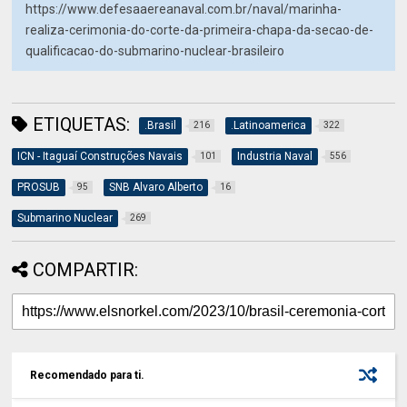
https://www.defesaaereanaval.com.br/naval/marinha-
realiza-cerimonia-do-corte-da-primeira-chapa-da-secao-de-
qualificacao-do-submarino-nuclear-brasileiro
ETIQUETAS:
.Brasil
.Latinoamerica
216
322
ICN - Itaguaí Construções Navais
Industria Naval
101
556
PROSUB
SNB Alvaro Alberto
95
16
Submarino Nuclear
269
COMPARTIR:
Recomendado para ti.