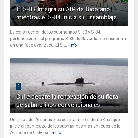
El S-83 Integra su AIP de Bioetanol
mientras el S-84 Inicia su Ensamblaje
La construcción de los submarinos S-83 y S-84,
pertenecientes al programa S-80 de Navantia, se encuentra
en una fase avanzada. El S-...
+Info
2
Chile debate la renovación de su flota
de submarinos convencionales
Un grupo de 26 senadores solicita al Presidente Kast que
inicie el reemplazo de los submarinos más antiguos de la
Armada de Chile pa...
+Info