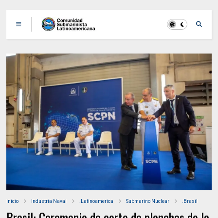
Inicio
Industria Naval
.Latinoamerica
Submarino Nuclear
.Brasil
Brasil: Ceremonia de corte de planchas de la