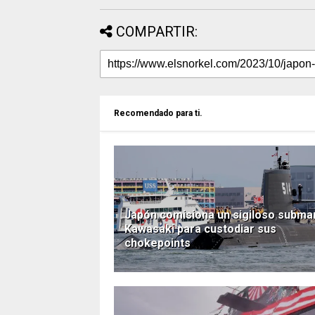
COMPARTIR:
Recomendado para ti.
Japón comisiona un sigiloso subma
Kawasaki para custodiar sus
chokepoints