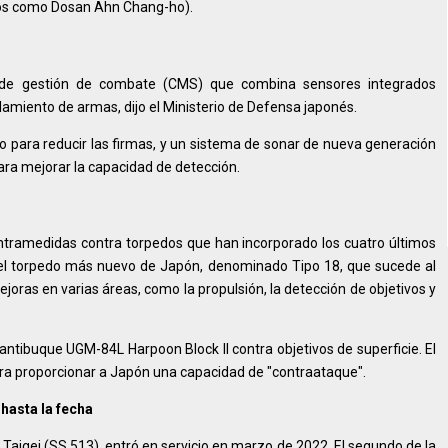
idos como Dosan Ahn Chang-ho).
de gestión de combate (CMS) que combina sensores integrados
amiento de armas, dijo el Ministerio de Defensa japonés.
para reducir las firmas, y un sistema de sonar de nueva generación
ara mejorar la capacidad de detección.
ntramedidas contra torpedos que han incorporado los cuatro últimos
e el torpedo más nuevo de Japón, denominado Tipo 18, que sucede al
joras en varias áreas, como la propulsión, la detección de objetivos y
antibuque UGM-84L Harpoon Block II contra objetivos de superficie. El
para proporcionar a Japón una capacidad de "contraataque".
hasta la fecha
o Taigei (SS 513), entró en servicio en marzo de 2022. El segundo de la