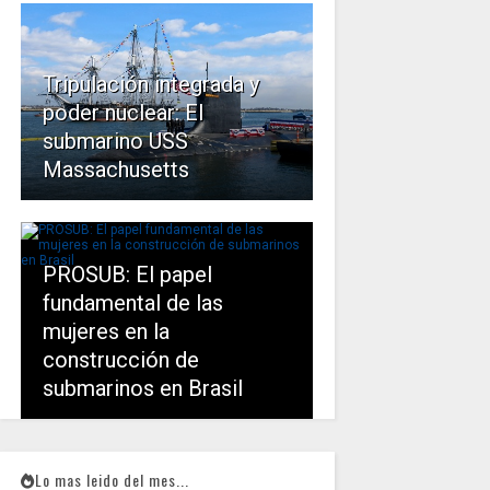
Tripulación integrada y
poder nuclear: El
submarino USS
Massachusetts
PROSUB: El papel
fundamental de las
mujeres en la
construcción de
submarinos en Brasil
Lo mas leido del mes...