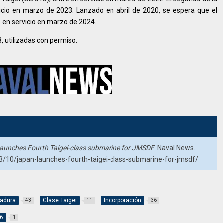
vicio en marzo de 2023. Lanzado en abril de 2020, se espera que el
e en servicio en marzo de 2024.
 utilizadas con permiso.
aunches Fourth Taigei-class submarine for JMSDF
. Naval News.
10/japan-launches-fourth-taigei-class-submarine-for-jmsdf/
tadura
Clase Taigei
Incorporación
43
11
36
16
1