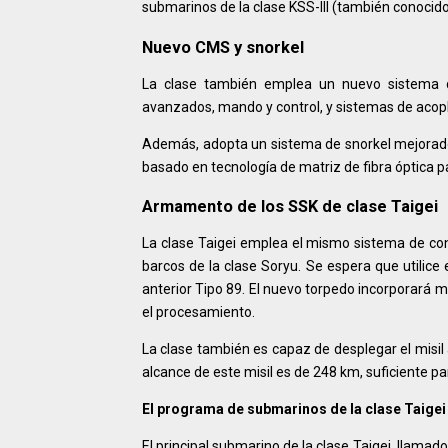
submarinos de la clase KSS-III (también conoc
Nuevo CMS y snorkel
La clase también emplea un nuevo sistema 
avanzados, mando y control, y sistemas de acopl
Además, adopta un sistema de snorkel mejorado 
basado en tecnología de matriz de fibra óptica p
Armamento de los SSK de clase Taigei
La clase Taigei emplea el mismo sistema de co
barcos de la clase Soryu. Se espera que utilic
anterior Tipo 89. El nuevo torpedo incorporará me
el procesamiento.
La clase también es capaz de desplegar el misil 
alcance de este misil es de 248 km, suficiente 
El programa de submarinos de la clase Taigei 
El principal submarino de la clase Taigei, llamad