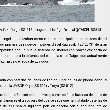
いげい｣ Raigei SS-516. Imagen del fotógrafo local @TAIGEI_SS513
l Jingei, se utilizaban como motores principales dos motores diésel
á por primera vez nuevos motores diésel Kawasaki 12V 25/31 de gran
mpatibles con un nuevo sistema de snorkel con mayor eficiencia de
to aumentará la potencia del eje de la clase Taigei, que actualmente
máxima bajo el agua de 20 nudos.
da con baterías de iones de litio en lugar de las de plomo-ácido, al
yu para la JMSDF: Oryu (SS 511) y Toryu (SS 512).
s de baterías con sede en Kioto, suministró las baterías de iones de
a, Japón es el único país del que se sabe que ha instalado baterías de
a del Sur sea el siguiente país en hacerlo con el segundo lote de