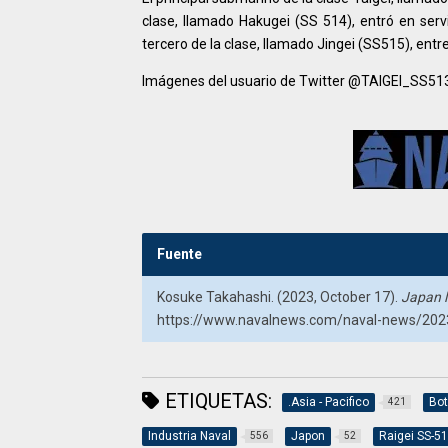
clase, llamado Hakugei (SS 514), entró en ser
tercero de la clase, llamado Jingei (SS515), entr
Imágenes del usuario de Twitter @TAIGEI_SS513,
Fuente
Kosuke Takahashi. (2023, October 17).
Japan l
https://www.navalnews.com/naval-news/2023/
ETIQUETAS:
.Asia - Pacifico
Bo
421
Industria Naval
Japon
Raigei SS-5
556
52