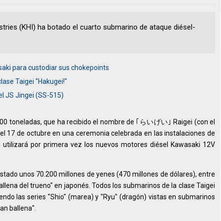
ries (KHI) ha botado el cuarto submarino de ataque diésel-
aki para custodiar sus chokepoints
lase Taigei "Hakugei!"
el JS Jingei (SS-515)
.000 toneladas, que ha recibido el nombre de ｢らいげい｣ Raigei (con el
el 17 de octubre en una ceremonia celebrada en las instalaciones de
o utilizará por primera vez los nuevos motores diésel Kawasaki 12V
ostado unos 70.200 millones de yenes (470 millones de dólares), entre
allena del trueno" en japonés. Todos los submarinos de la clase Taigei
iendo las series "Shio" (marea) y "Ryu" (dragón) vistas en submarinos
ran ballena".