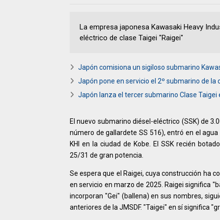
La empresa japonesa Kawasaki Heavy Indust
eléctrico de clase Taigei "Raigei"
Japón comisiona un sigiloso submarino Kawas
Japón pone en servicio el 2º submarino de la c
Japón lanza el tercer submarino Clase Taigei 
El nuevo submarino diésel-eléctrico (SSK) de 3
número de gallardete SS 516), entró en el agua 
KHI en la ciudad de Kobe. El SSK recién botad
25/31 de gran potencia.
Se espera que el Raigei, cuya construcción ha c
en servicio en marzo de 2025. Raigei significa "b
incorporan "Gei" (ballena) en sus nombres, sigu
anteriores de la JMSDF. "Taigei" en sí significa "g