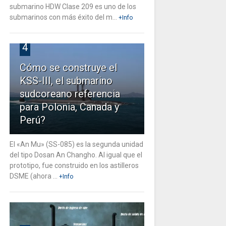
submarino HDW Clase 209 es uno de los
submarinos con más éxito del m...
+Info
4
Cómo se construye el
KSS-III, el submarino
sudcoreano referencia
para Polonia, Canada y
Perú?
El «An Mu» (SS-085) es la segunda unidad
del tipo Dosan An Changho. Al igual que el
prototipo, fue construido en los astilleros
DSME (ahora ...
+Info