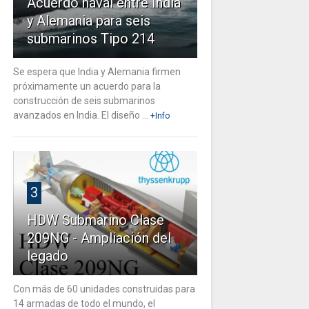
Acuerdo naval entre India
y Alemania para seis
submarinos Tipo 214
Se espera que India y Alemania firmen
próximamente un acuerdo para la
construcción de seis submarinos
avanzados en India. El diseño ...
+Info
3
HDW Submarino Clase
209NG - Ampliación del
legado
Con más de 60 unidades construidas para
14 armadas de todo el mundo, el