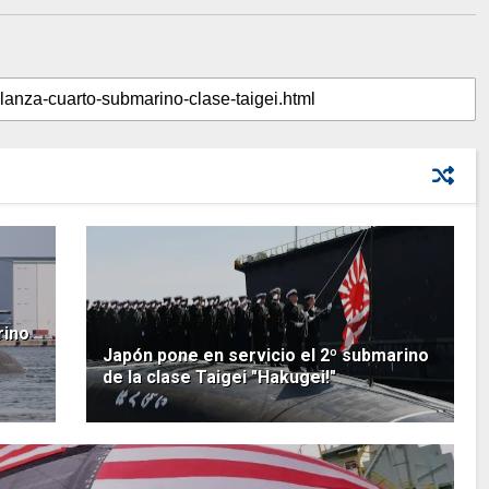
rino
Japón pone en servicio el 2º submarino
de la clase Taigei "Hakugei!"