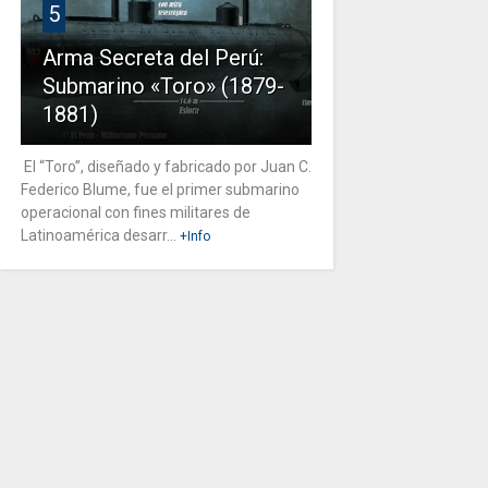
5
Arma Secreta del Perú:
Submarino «Toro» (1879-
1881)
El “Toro”, diseñado y fabricado por Juan C.
Federico Blume, fue el primer submarino
operacional con fines militares de
Latinoamérica desarr...
+Info