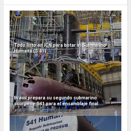
Todo listo en ICN para botar el Submarino
Humaitá (S 41)
Brasil prepara su segundo submarino
scorpene S41 para el ensamblaje final