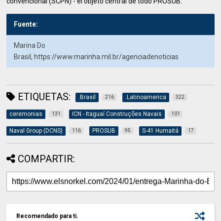
convencional (SCPN) - el objeto central de todo PROSUB.
Fuente:
Marina Do
Brasil, https://www.marinha.mil.br/agenciadenoticias
ETIQUETAS:
.Brasil
.Latinoamerica
216
322
ceremonias
ICN - Itaguaí Construções Navais
131
101
Naval Group (DCNS)
PROSUB
S-41 Humaitá
116
95
17
COMPARTIR:
Recomendado para ti.