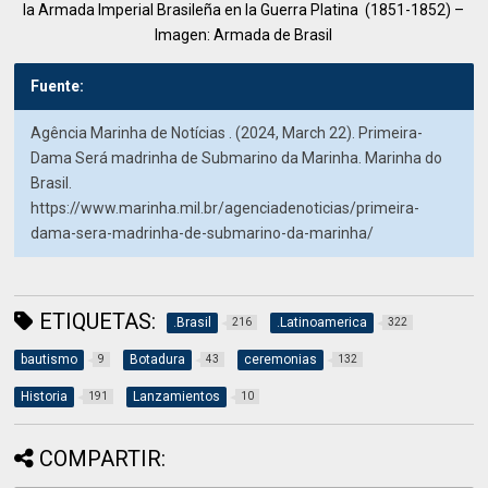
la Armada Imperial Brasileña en la Guerra Platina (1851-1852) –
Imagen: Armada de Brasil
Fuente:
Agência Marinha de Notícias . (2024, March 22). Primeira-
Dama Será madrinha de Submarino da Marinha. Marinha do
Brasil.
https://www.marinha.mil.br/agenciadenoticias/primeira-
dama-sera-madrinha-de-submarino-da-marinha/
ETIQUETAS:
.Brasil
.Latinoamerica
216
322
bautismo
Botadura
ceremonias
9
43
132
Historia
Lanzamientos
191
10
COMPARTIR: