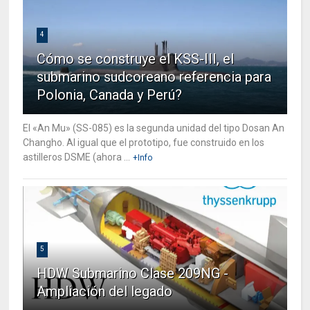
4
Cómo se construye el KSS-III, el
submarino sudcoreano referencia para
Polonia, Canada y Perú?
El «An Mu» (SS-085) es la segunda unidad del tipo Dosan An
Changho. Al igual que el prototipo, fue construido en los
astilleros DSME (ahora ...
+Info
5
HDW Submarino Clase 209NG -
Ampliación del legado