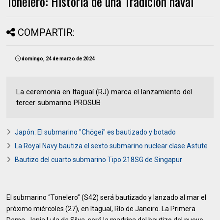
Tonelero: Historia de una Tradición naval
COMPARTIR:
domingo, 24 de marzo de 2024
La ceremonia en Itaguaí (RJ) marca el lanzamiento del
tercer submarino PROSUB
Japón: El submarino "Chōgei" es bautizado y botado
La Royal Navy bautiza el sexto submarino nuclear clase Astute
Bautizo del cuarto submarino Tipo 218SG de Singapur
El submarino “Tonelero” (S42) será bautizado y lanzado al mar el
próximo miércoles (27), en Itaguaí, Río de Janeiro. La Primera
Dama, Janja Lula da Silva, será la madrina del bautizo del nuevo