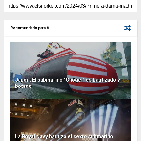
Recomendado para ti.
Japón: El submarino "Chōgei" es bautizado y
botado
La Royal Navy bautiza el sexto submarino