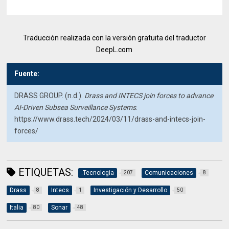
Traducción realizada con la versión gratuita del traductor
DeepL.com
Fuente:
DRASS GROUP. (n.d.).
Drass and INTECS join forces to advance
AI-Driven Subsea Surveillance Systems
.
https://www.drass.tech/2024/03/11/drass-and-intecs-join-
forces/
ETIQUETAS:
.Tecnologia
Comunicaciones
207
8
Drass
Intecs
Investigación y Desarrollo
8
1
50
Italia
Sonar
80
48