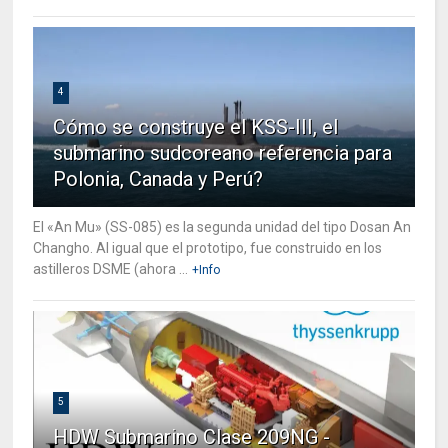
4
Cómo se construye el KSS-III, el
submarino sudcoreano referencia para
Polonia, Canada y Perú?
El «An Mu» (SS-085) es la segunda unidad del tipo Dosan An
Changho. Al igual que el prototipo, fue construido en los
astilleros DSME (ahora ...
+Info
5
HDW Submarino Clase 209NG -