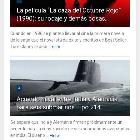
La película “La caza del Octubre Rojo”
(1990): su rodaje y demás cosas…
Cuando en 1986 se planteó llevar al cine la primera novela
de la saga que el novelista de éxito y escritos de Best Seller
Tom Clancy le dedi...
+Info
3
Acuerdo naval entre India y Alemania
para seis submarinos Tipo 214
Se espera que India y Alemania firmen próximamente un
acuerdo para la construcción de seis submarinos avanzados
en India. El diseño ...
+Info