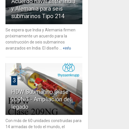
Acuerdo naval entre India
y Alemania para seis
submarinos Tipo 214
Se espera que India y Alemania firmen
próximamente un acuerdo para la
construcción de seis submarinos
avanzados en India. El diseño ...
+Info
3
HDW Submarino Clase
209NG - Ampliación del
legado
Con más de 60 unidades construidas para
14 armadas de todo el mundo, el