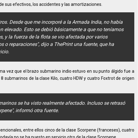
e sus efectivos, los accidentes y las amortizaciones.
tros. Desde que me incorporé a la Armada India, no había
an elevado. Esto se debió básicamente a que no teníamos
 y la fuerza de la flota se vio afectada por varios
 o reparaciones", dijo a ThePrint una fuente, que ha
icio.
ma vez que el brazo submarino indio estuvo en su punto álgido fue a
 8 submarinos de la clase Kilo, cuatro HDW y cuatro Foxtrot de origen
arinos se ha visto realmente afectado. Incluso se retrasó
pene", informó otra fuente.
encionales, entre ellos cinco de la clase Scorpene (franceses), cuatro
Todavía no se ha puesto en servicio otro de la clase Scorpene.