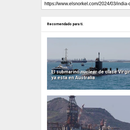
Recomendado para ti.
El submarino nuclear de clase Virgi
ya esta en Australia