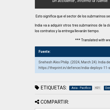
un accidente", informó la fuente.
Esto significa que el sector de los submarinos se
India va a adquirir otros tres submarinos de la 
los contratos y la entrega llevarán tiempo.
*** Translated with w
Fuente:
Snehesh Alex Philip. (2024, March 24). India de
https://theprint.in/defence/india-deploys-11
ETIQUETAS:
.Asia - Pacifico
Des
421
COMPARTIR: