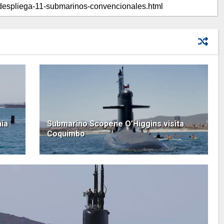
nia
Submarino Scopene O’Higgins visita
Coquimbo