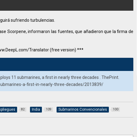
guirá sufriendo turbulencias.
clase Scorpene, informaron las fuentes, que añadieron que la firma de
ww.DeepL.com/Translator (free version) ***
ploys 11 submarines, a first in nearly three decades . ThePrint.
-submarines-a-first-in-nearly-three-decades/2013839/
pliegues
India
Submarinos Convencionales
82
109
100