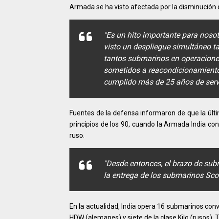
Armada se ha visto afectada por la disminución d
"Es un hito importante para noso
visto un despliegue simultáneo t
tantos submarinos en operaciones,
sometidos a reacondicionamientos
cumplido más de 25 años de serv
Fuentes de la defensa informaron de que la últi
principios de los 90, cuando la Armada India con
ruso.
"Desde entonces, el brazo de subm
la entrega de los submarinos Scor
En la actualidad, India opera 16 submarinos conv
HDW (alemanes) y siete de la clase Kilo (rusos). 