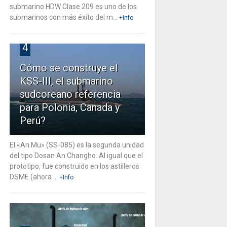
submarino HDW Clase 209 es uno de los
submarinos con más éxito del m...
+Info
4
Cómo se construye el
KSS-III, el submarino
sudcoreano referencia
para Polonia, Canada y
Perú?
El «An Mu» (SS-085) es la segunda unidad
del tipo Dosan An Changho. Al igual que el
prototipo, fue construido en los astilleros
DSME (ahora ...
+Info