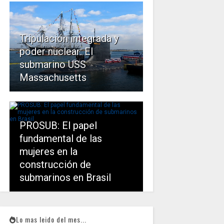
Tripulación integrada y
poder nuclear: El
submarino USS
Massachusetts
PROSUB: El papel
fundamental de las
mujeres en la
construcción de
submarinos en Brasil
Lo mas leido del mes...