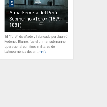
5
Arma Secreta del Perú:
Submarino «Toro» (1879-
1881)
El “Toro”, diseñado y fabricado por Juan C.
Federico Blume, fue el primer submarino
operacional con fines militares de
Latinoamérica desarr...
+Info