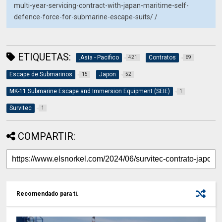
multi-year-servicing-contract-with-japan-maritime-self-
defence-force-for-submarine-escape-suits/ /
ETIQUETAS:
.Asia - Pacifico
Contratos
421
69
Escape de Submarinos
Japon
15
52
MK-11 Submarine Escape and Immersion Equipment (SEIE)
1
Survitec
1
COMPARTIR:
Recomendado para ti.