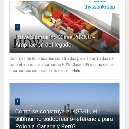
3
HDW Submarino Clase 209NG -
Ampliación del legado
Con más de 60 unidades construidas para 14 armadas de
todo el mundo, el submarino HDW Clase 209 es uno de los
submarinos con más éxito del m...
+Info
4
Cómo se construye el KSS-III, el
submarino sudcoreano referencia para
Polonia, Canada y Perú?