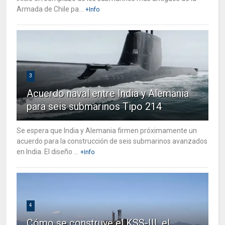
Armada de Chile pa...
+Info
3
Acuerdo naval entre India y Alemania
para seis submarinos Tipo 214
Se espera que India y Alemania firmen próximamente un
acuerdo para la construcción de seis submarinos avanzados
en India. El diseño ...
+Info
4
Cómo se construye el KSS-III, el