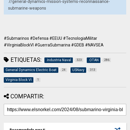
7/general-dynamics-mission-systems-reconnaissance-
submarine-weapons
#Submarinos #Defensa #EEUU #TecnologiaMilitar
#VirginiaBlockVI #GuerraSubmarina #GDEB #NAVSEA
ETIQUETAS:
.Industria Naval
.OTAN
323
286
General Dynamics Electric Boat
USNavy
24
313
Virginia Block VI
1
COMPARTIR:
Recomendado para ti.