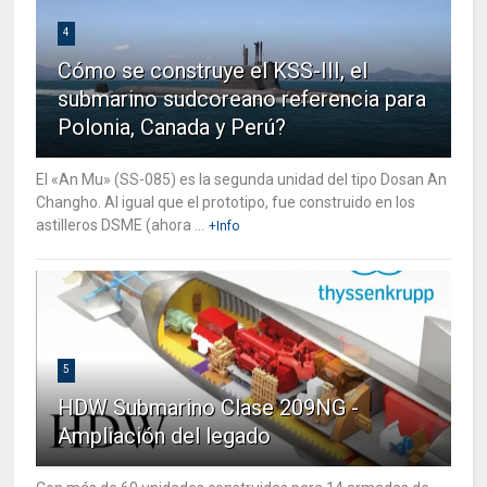
4
Cómo se construye el KSS-III, el
submarino sudcoreano referencia para
Polonia, Canada y Perú?
El «An Mu» (SS-085) es la segunda unidad del tipo Dosan An
Changho. Al igual que el prototipo, fue construido en los
astilleros DSME (ahora ...
+Info
5
HDW Submarino Clase 209NG -
Ampliación del legado