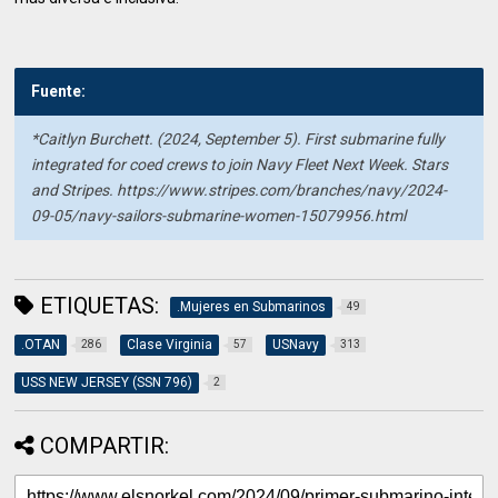
Fuente:
*Caitlyn Burchett. (2024, September 5).
First submarine fully
integrated for coed crews to join Navy Fleet Next Week
. Stars
and Stripes. https://www.stripes.com/branches/navy/2024-
09-05/navy-sailors-submarine-women-15079956.html
ETIQUETAS:
.Mujeres en Submarinos
49
.OTAN
Clase Virginia
USNavy
286
57
313
USS NEW JERSEY (SSN 796)
2
COMPARTIR: