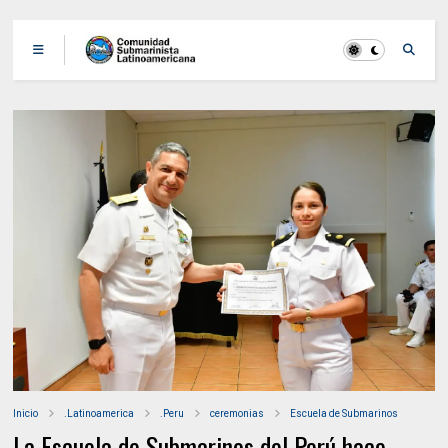
Inicio
.Latinoamerica
.Peru
ceremonias
Escuela de Submarinos
La Escuela de Submarinos del Perú hace