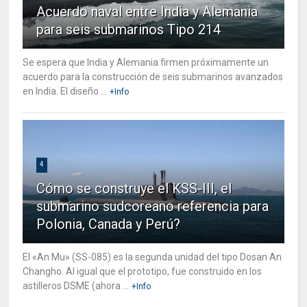
Acuerdo naval entre India y Alemania
para seis submarinos Tipo 214
Se espera que India y Alemania firmen próximamente un
acuerdo para la construcción de seis submarinos avanzados
en India. El diseño ...
+Info
4
Cómo se construye el KSS-III, el
submarino sudcoreano referencia para
Polonia, Canada y Perú?
El «An Mu» (SS-085) es la segunda unidad del tipo Dosan An
Changho. Al igual que el prototipo, fue construido en los
astilleros DSME (ahora ...
+Info