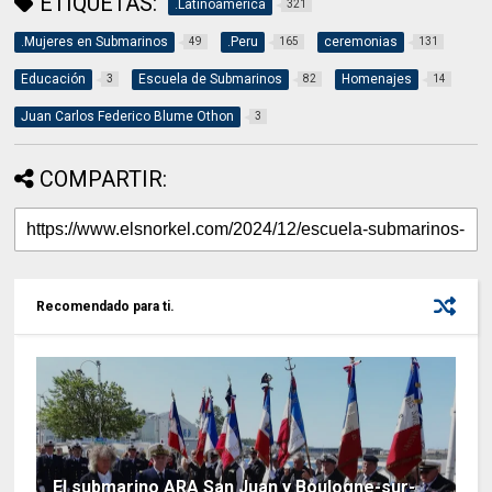
ETIQUETAS:
.Latinoamerica
321
.Mujeres en Submarinos
.Peru
ceremonias
49
165
131
Educación
Escuela de Submarinos
Homenajes
3
82
14
Juan Carlos Federico Blume Othon
3
COMPARTIR:
Recomendado para ti.
El submarino ARA San Juan y Boulogne-sur-