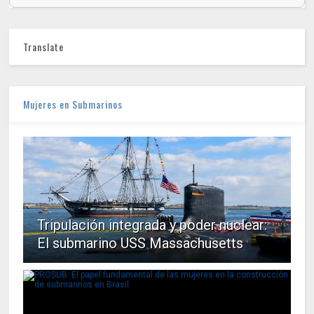
Translate
Mujeres en Submarinos
Tripulación integrada y poder nuclear:
El submarino USS Massachusetts