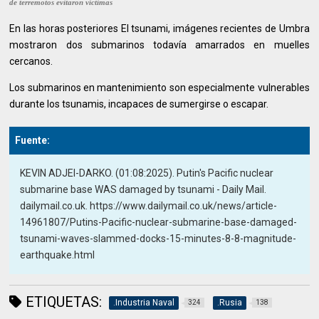
de terremotos evitaron víctimas
En las horas posteriores El tsunami, imágenes recientes de Umbra
mostraron dos submarinos todavía amarrados en muelles
cercanos.
Los submarinos en mantenimiento son especialmente vulnerables
durante los tsunamis, incapaces de sumergirse o escapar.
Fuente:
KEVIN ADJEI-DARKO. (01:08:2025). Putin's Pacific nuclear
submarine base WAS damaged by tsunami - Daily Mail.
dailymail.co.uk. https://www.dailymail.co.uk/news/article-
14961807/Putins-Pacific-nuclear-submarine-base-damaged-
tsunami-waves-slammed-docks-15-minutes-8-8-magnitude-
earthquake.html
ETIQUETAS:
.Industria Naval
.Rusia
324
138