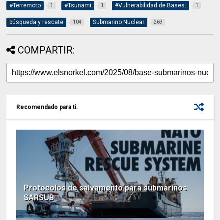
#Terremoto
#Tsunami
#Vulnerabilidad de Bases.
1
1
1
búsqueda y rescate
Submarino Nuclear
104
269
COMPARTIR:
Recomendado para ti.
Protocolos de salvamento para submarinos
SARSUB